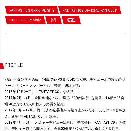
FANTASTICS OFFICIAL SITE
FANTASTICS OFFICIAL FAN CLUB
EXILE TRIBE mobile
PROFILE
7歳からダンスを始め、14歳でEXPG STUDIOに入校。デビューまで数々のツ
アーにサポートメンバーとして帯同し経験を積む。
2016年12月29日、「FANTASTICS」を結成。
2017年2月～4月、全国各地をバスで巡る「武者修行」を開催。14都市18会
場50公演で3万人を超える動員を記録。
2017年5月～12月、約3万人の応募者から勝ち上がったボーカリスト2名を加
え、新生「FANTASTICS」が誕生。
2018年4月～6月、メジャーデビューに向け「夢者修行 FANTASTIC9」を慣
行。デビュー前にも関わらず、全国33会場78公演で約7万5000人を動員。