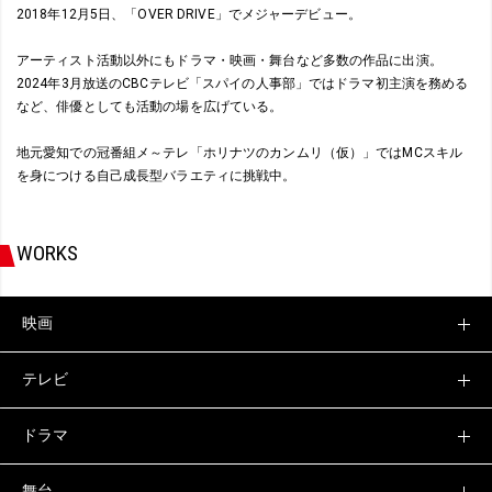
2018年12月5日、「OVER DRIVE」でメジャーデビュー。
アーティスト活動以外にもドラマ・映画・舞台など多数の作品に出演。
2024年3月放送のCBCテレビ「スパイの人事部」ではドラマ初主演を務める
など、俳優としても活動の場を広げている。
地元愛知での冠番組メ～テレ「ホリナツのカンムリ（仮）」ではMCスキル
を身につける自己成長型バラエティに挑戦中。
WORKS
映画
テレビ
ドラマ
舞台