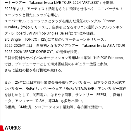
ーナーツアー「Takanori Iwata LIVE TOUR 2024 “ARTLESS”」を開催。
2025年より、アーティスト活動をさらに飛躍させるべく、ユニバーサル ミ
ュージックと新たにタッグを組む。
ユニバーサル ミュージックとタッグを組んだ最初のシングル「Phone
Number」(25)をリリースし、自身初となるオリコン週間シングルランキン
グ・Billboard JAPAN "Top Singles Sales"にて1位を獲得。
3rd Single「TORICO」(25)にて初のサマーチューンをリリース。
2025-2026年には、自身初となるアジアツアー「Takanori Iwata ASIA TOUR
2025-2026 “SPACE COWBOY”」の開催が決定。
日韓合同制作サバイバルオーディション番組Mnet系列「HIP POP Princess」
では、プロデューサーとして海外番組初のレギュラー放送に参加。
さらに活動の幅を広げ挑戦を続ける。
また、25年には日本旅行業協会海外旅行アンバサダー、日本ラクロス公式ア
ンバサダー、ReFaリカバリーウェア「ReFa VITALWEAR」アンバサダー就任
をはじめとして、関西電力、はるやま商事、サントリー「PEPSI」、愛知ト
ヨタ、アンファー「DISM」等CMにも多数出演中。
俳優業、CM出演、ソロアーティスト活動等、各方面で活動中。
WORKS