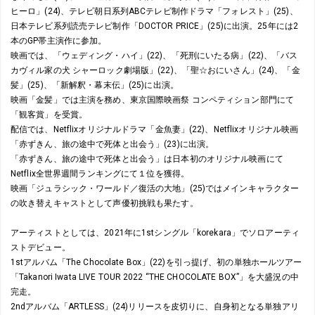
ヒーロ」(24)、テレビ朝日系列ABCテレビ制作ドラマ「フォレスト」(25)、
日本テレビ系列読売テレビ制作「DOCTOR PRICE」(25)に出演。25年には2
本のGP帯主演作に参加。
映画では、「ウェディング・ハイ」(22)、「死刑にいたる病」(22)、「バス
カヴィル家の犬 シャーロック劇場版」(22)、「聖☆おにいさん」(24)、「金
髪」(25)、「新解釈・幕末伝」(25)に出演。
映画「金髪」では主演を務め、東京国際映画祭 コンペティション部門にて
「観客賞」を受賞。
配信では、Netflixオリジナルドラマ「金魚妻」(22)、Netflixオリジナル映画
「赤ずきん、旅の途中で死体と出会う」(23)に出演。
「赤ずきん、旅の途中で死体と出会う」は日本初のオリジナル映画にて
Netflix全世界週間ランキングにて１位を獲得。
映画「ジュラシック・ワールド／復活の大地」(25)ではメインキャラクター
の吹き替えキャストとして声優初挑戦も果たす。
アーティストとしては、2021年に1stシングル「korekara」でソロアーティ
ストデビュー。
1stアルバム「The Chocolate Box」(22)を引っ提げ、初の単独ホールツアー
「Takanori Iwata LIVE TOUR 2022 “THE CHOCOLATE BOX”」を大盛況の中
完走。
2ndアルバム「ARTLESS」(24)リリースを皮切りに、自身初となる単独アリ