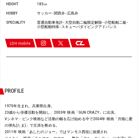
HEIGHT
183㎝
HOBBY
サッカー
関西弁
広島弁
・
・
SPECIALITY
普通自動車免許
大型自動二輪限定解除
小型船舶二級
・
・
・
小型船舶特殊
スキューバダイビングアドバンス
・
LDH mobile
PROFILE
1975年生まれ。兵庫県出身。
23歳から俳優活動を開始し、2003年 映画「GUN CRAZY」に出演。
Vシネマ・ピンク映画など活動の幅を広げ始める中で2004年 映画「月猫に蜜
の弾丸(たま)」で主演を務める。
2011年 映画「あしたのジョー」ではマンモス西役に抜擢され