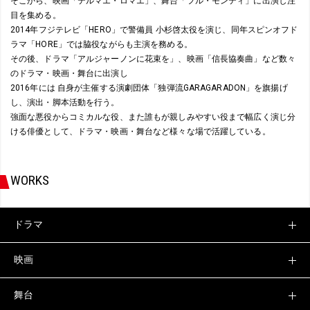
そこから、映画「テルマエ・ロマエ」、舞台「フル・モンティ」に出演し注
目を集める。
2014年フジテレビ「HERO」で警備員 小杉啓太役を演じ、同年スピンオフド
ラマ「HORE」では脇役ながらも主演を務める。
その後、ドラマ「アルジャーノンに花束を」、映画「信長協奏曲」など数々
のドラマ・映画・舞台に出演し
2016年には 自身が主催する演劇団体「独弾流GARAGARADON」を旗揚げ
し、演出・脚本活動を行う。
強面な悪役からコミカルな役、また誰もが親しみやすい役まで幅広く演じ分
ける俳優として、ドラマ・映画・舞台など様々な場で活躍している。
WORKS
ドラマ
映画
舞台