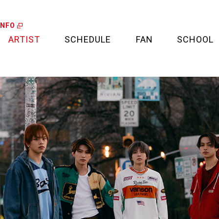
INFO
ARTIST
SCHEDULE
FAN
SCHOOL
LIVE
FAN LETTER
CALENDAR
FAN CLUB
MEDIA
CREDIT CARD
PROJECT