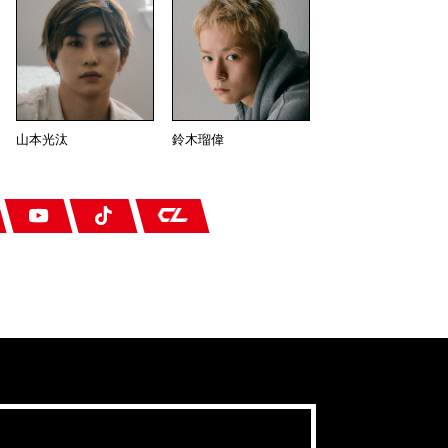
山本光汰
鈴木瑠偉