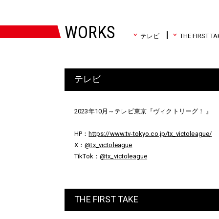
WORKS
テレビ
THE FIRST TA
テレビ
2023年10月～テレビ東京『ヴィクトリーグ！ 』
HP：
https://www.tv-tokyo.co.jp/tx_victoleague/
X：
@tx_victoleague
TikTok：
@tx_victoleague
THE FIRST TAKE