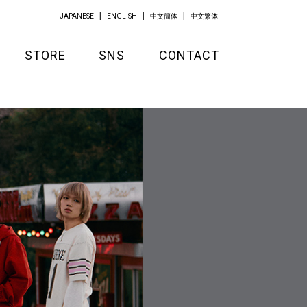
JAPANESE
ENGLISH
中文簡体
中文繁体
STORE
SNS
CONTACT
GOODS
APPAREL
KITCHEN