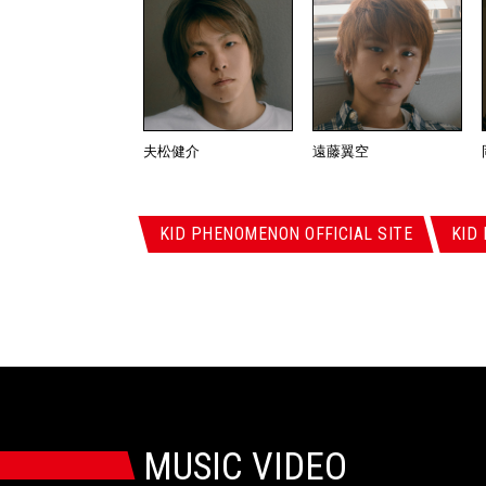
夫松健介
遠藤翼空
KID PHENOMENON OFFICIAL SITE
KID
MUSIC VIDEO