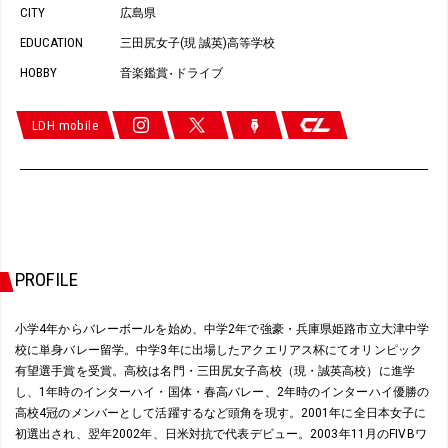
CITY
広島県
EDUCATION
三田尻女子(現 誠英)高等学校
HOBBY
音楽鑑賞
ドライブ
・
LDH mobile
PROFILE
小学4年からバレーボールを始め、中学2年で強豪・兵庫県姫路市立大津中学
校に単身バレー留学。中学3年に出場したアクエリアス杯にてオリンピック
有望選手賞を受賞。高校は名門・三田尻女子高校（現・誠英高校）に進学
し、1年時のインターハイ・国体・春高バレー、2年時のインターハイ優勝の
高校4冠のメンバーとして活躍するなど頭角を現す。2001年に全日本女子に
初選出され、翌年2002年、日米対抗で代表デビュー。2003年11月のFIVBワ