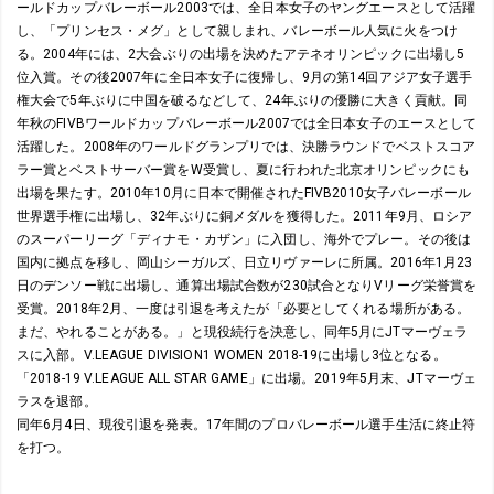
ールドカップバレーボール2003では、全日本女子のヤングエースとして活躍
し、「プリンセス・メグ」として親しまれ、バレーボール人気に火をつけ
る。2004年には、2大会ぶりの出場を決めたアテネオリンピックに出場し5
位入賞。その後2007年に全日本女子に復帰し、9月の第14回アジア女子選手
権大会で5年ぶりに中国を破るなどして、24年ぶりの優勝に大きく貢献。同
年秋のFIVBワールドカップバレーボール2007では全日本女子のエースとして
活躍した。2008年のワールドグランプリでは、決勝ラウンドでベストスコア
ラー賞とベストサーバー賞をW受賞し、夏に行われた北京オリンピックにも
出場を果たす。2010年10月に日本で開催されたFIVB2010女子バレーボール
世界選手権に出場し、32年ぶりに銅メダルを獲得した。2011年9月、ロシア
のスーパーリーグ「ディナモ・カザン」に入団し、海外でプレー。その後は
国内に拠点を移し、岡山シーガルズ、日立リヴァーレに所属。2016年1月23
日のデンソー戦に出場し、通算出場試合数が230試合となりVリーグ栄誉賞を
受賞。2018年2月、一度は引退を考えたが「必要としてくれる場所がある。
まだ、やれることがある。」と現役続行を決意し、同年5月にJTマーヴェラ
スに入部。V.LEAGUE DIVISION1 WOMEN 2018-19に出場し3位となる。
「2018-19 V.LEAGUE ALL STAR GAME」に出場。2019年5月末、JTマーヴェ
ラスを退部。
同年6月4日、現役引退を発表。17年間のプロバレーボール選手生活に終止符
を打つ。