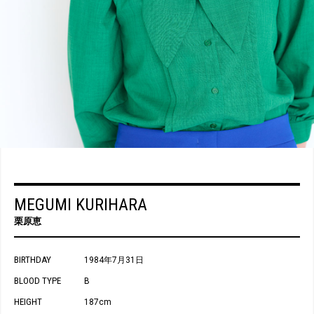
MEGUMI KURIHARA
栗原恵
BIRTHDAY
1984年7月31日
BLOOD TYPE
B
HEIGHT
187cm