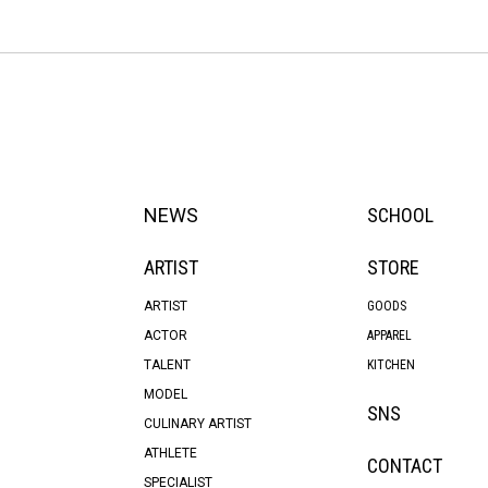
NEWS
SCHOOL
ARTIST
STORE
ARTIST
GOODS
ACTOR
APPAREL
TALENT
KITCHEN
MODEL
SNS
CULINARY ARTIST
ATHLETE
CONTACT
SPECIALIST