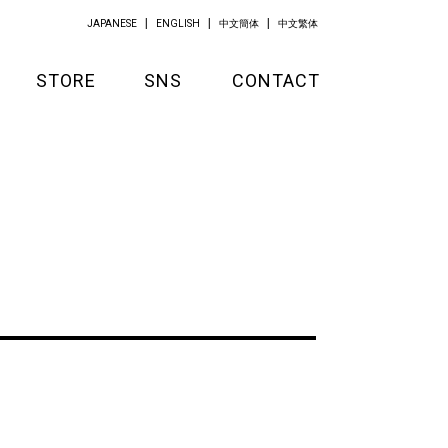
JAPANESE
ENGLISH
中文簡体
中文繁体
STORE
SNS
CONTACT
GOODS
APPAREL
KITCHEN