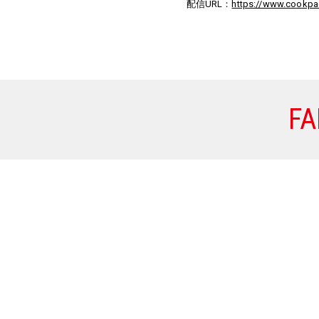
配信URL：
https://www.cookpa
FA