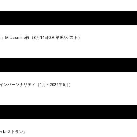
.Jasmine役（3月14日O.A 第9話ゲスト）
ION」メインパーソナリティ（1月～2024年6月）
ッシュレストラン」