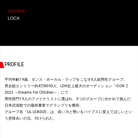
2026/8/26
LOCA
PROFILE
平均年齢19歳、ダンス・ボーカル・ラップをこなす6人組男性グループ。
男女総エントリー約4万8000人、LDH史上最大のオーディション「iCON Z
2022 ～Dreams For Children～」にて
男性部門19人のファイナリストに選ばれ、3つのグループに分かれて挑んだ
日本武道館での最終審査でグランプリを獲得。
グループ名「LIL LEAGUE」は、若い力と勢いをバイブスに変えてほしいとい
う意味合いの元、付けられた。