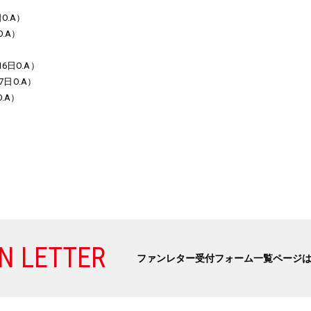
O.A）
.A）
6日O.A）
7日O.A）
O.A）
N LETTER
ファンレター受付フォーム一覧ページ