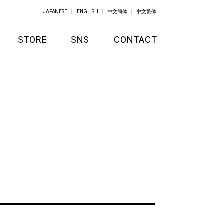
JAPANESE
ENGLISH
中文簡体
中文繁体
STORE
SNS
CONTACT
GOODS
APPAREL
KITCHEN