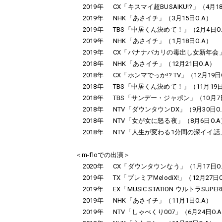
2019年
CX「キスマイ超BUSAIKU!?」（4月1
2019年
NHK「あさイチ」（3月15日O.A）
2019年
TBS「中居くん決めて！」（2月4日O
2019年
NHK「あさイチ」（1月18日O.A）
2019年
CX「バナナバカリの毒出し女新年会」
2018年
NHK「あさイチ」（12月21日O.A）
2018年
CX「ホンマでっか!? TV」（12月19日
2018年
TBS「中居くん決めて！」（11月19日
2018年
TBS「サンデー・ジャポン」（10月7日
2018年
NTV「ダウンタウンDX」（9月30日O
2018年
NTV「女が女に怒る夜」（8月6日O.A
2018年
NTV「人生が変わる1分間の深イイ話」
＜m-floでの出演＞
2020年
CX「ダウンタウンなう」（1月17日O
2019年
TX「プレミアMelodiX!」（12月27日
2019年
EX「MUSIC STATION ウルトラSUPER
2019年
NHK「あさイチ」（11月1日O.A）
2019年
NTV「しゃべくり007」（6月24日O.