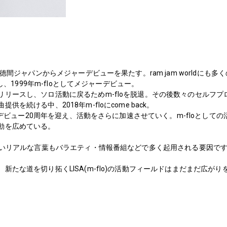
て徳間ジャパンからメジャーデビューを果たす。ram jam worldにも
入し、1999年m-floとしてメジャーデビュー。
リリースし、ソロ活動に戻るためm-floを脱退。その後数々のセルフ
供を続ける中、2018年m-floにcome back。
ジャーデビュー20周年を迎え、活動をさらに加速させていく。m-floとし
動を広めている。
らないリアルな言葉もバラエティ・情報番組などで多く起用される要因で
新たな道を切り拓くLISA(m-flo)の活動フィールドはまだまだ広が