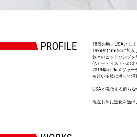
PROFILE
18歳の時、LISAとし
1998年にm-floに加
数々のヒットソングを
他アーティストへの楽曲提
2019年m-floメ
も行い多岐に渡って活
LISAが発信する飾
現在も常に進化を遂げ、