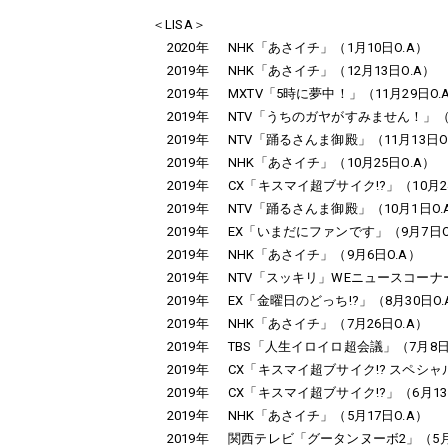
＜LISA＞
2020年
NHK「あさイチ」（1月10日O.A）
2019年
NHK「あさイチ」（12月13日O.A）
2019年
MXTV「5時に夢中！」（11月29日O.
2019年
NTV「うちのガヤがすみません！」（1
2019年
NTV「踊るさんま御殿」（11月13日O
2019年
NHK「あさイチ」（10月25日O.A）
2019年
CX「キスマイ超ブサイク!?」（10月2
2019年
NTV「踊るさんま御殿」（10月1日O.
2019年
EX「いまだにファンです」（9月7日O
2019年
NHK「あさイチ」（9月6日O.A）
2019年
NTV「スッキリ」WEニュースコーナー
2019年
EX「金曜日のどっち!?」（8月30日O.
2019年
NHK「あさイチ」（7月26日O.A）
2019年
TBS「人生イロイロ超会議」（7月8日
2019年
CX「キスマイ超ブサイク!? スペシャル
2019年
CX「キスマイ超ブサイク!?」（6月13
2019年
NHK「あさイチ」（5月17日O.A）
2019年
関西テレビ「グータンヌーボ2」（5月