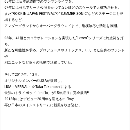
05年には日本武道館でのワンマンライブを、
07年には横浜アリーナ公演をかつてないほどのスケールで大成功させる。
また“ROCK IN JAPAN FESTIVAL”や“SUMMER SONIC”などのステージにも登
場するなど、
アンダーグランドからオーバーグラウンドまで、縦横無尽な活動を展開。
08年、41組とのコラボレーションを実現した“Loves”シリーズに終止符を打
ち、
新たな可能性を求め、プロデュースやリミックス、DJ、また自身のブランド
や
別ユニットなど個々の活動で活躍していた。
そして2017年、12月。
オリジナルメンバーのLISAが復帰し、
LISA・VERBAL・☆Taku Takahashiによる
最強のトライポッド「m-flo」が15年振りに完全復活!!
2018年にはデビュー20周年を迎えるm-floが
再び日本のメインストリームに新風を吹き込む。