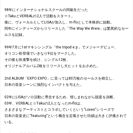
98年にインターナショナルスクールの同級生だった
☆TakuとVERBALの2人で活動をスタート。
後に、ヴォーカルとしてLISAが加入し、m-floとして本格的に始動。
同年にインディーズからリリースした「The Way We Were」は驚異的なセー
ルスを記録。
99年7月に1stマキシシングル「the tripod e.p.」でメジャーデビュー、
オリコン初登場でいきなり9位をマークした。
その後も快進撃を続け、シングル12枚、
オリジナルアルバム2枚をリリースし大ヒットをおさめた。
2nd ALBUM「EXPO EXPO」に至っては80万枚のセールスを樹立し、
日本の音楽シーンに強烈なインパクトを与えた。
02年にLISAがソロ活動に専念するため、惜しまれながら脱退を決断。
03年、VERBALと☆Takuの2人となったm-floは、
さまざまなアーティストとコラボしていくという“Loves”シリーズで
日本の音楽史に“featuring”という概念を定着させた功績は大きく評価されて
いる。