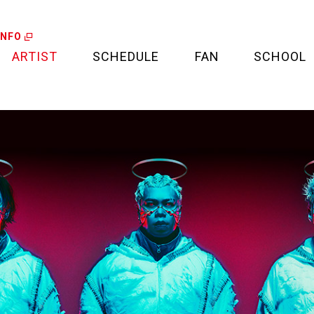
INFO
ARTIST
SCHEDULE
FAN
SCHOOL
LIVE
FAN LETTER
CALENDAR
FAN CLUB
MEDIA
CREDIT CARD
PROJECT