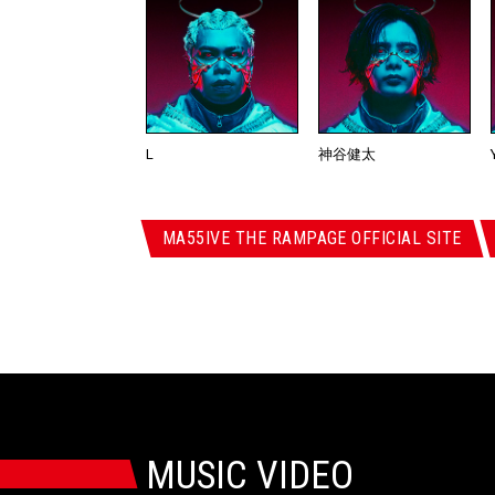
L
神谷健太
MA55IVE THE RAMPAGE OFFICIAL SITE
MUSIC VIDEO