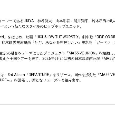
パフォーマーであるLIKIYA、神谷健太、山本彰吾、浦川翔平、鈴木昂秀の5
ー”という新たなスタイルのヒップホップユニット。
ned」をはじめ、映画『HiGH&LOW THE WORST X』劇中歌「RIDE 
oy」、鈴木昂秀主演映画『ただ、あなたを理解したい』主題歌「ガーベラ
との融合をテーマにしたプロジェクト「MA55IVE UNION」を始動し、2nd
た全国ツアーを経て、2026年6月には初の日本武道館公演『MA55IVE 
、3rd Album『DEPARTURE』をリリース。同作を携えた『MA55IVE THE 
EPARTURE～』を開催し、新たなフェーズへと踏み出す。