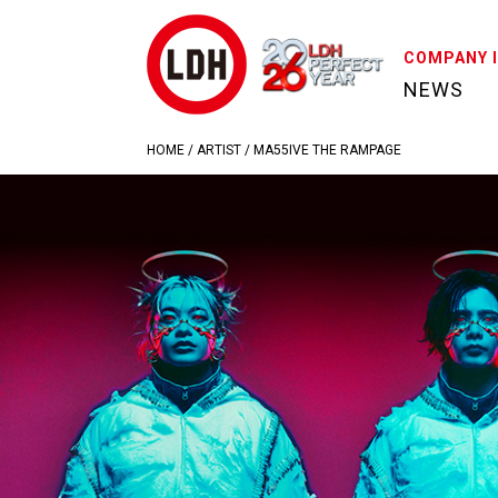
COMPANY 
NEWS
HOME
/
ARTIST
/
MA55IVE THE RAMPAGE