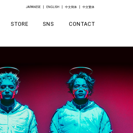
JAPANESE
ENGLISH
中文簡体
中文繁体
STORE
SNS
CONTACT
GOODS
APPAREL
KITCHEN