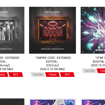
DE - EXTENDED
『EMPIRE CODE - EXTENDED
『STAR 
TION』
EDITION』
【DIGITAL
lu-ray】
【CDのみ】
2025.10.3
10 ON SALE
2026.6.10 ON SALE
YouTube
iTu
unes
BUY
YouTube
iTunes
BUY