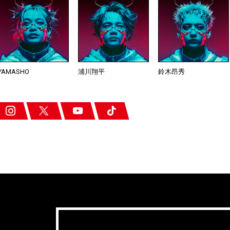
YAMASHO
浦川翔平
鈴木昂秀