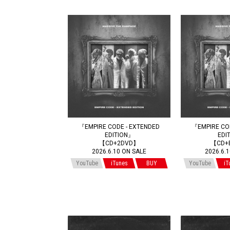
『EMPIRE CODE - EXTENDED
『EMPIRE CO
EDITION』
EDI
【CD+2DVD】
【CD+B
2026.6.10 ON SALE
2026.6.
YouTube
iTunes
BUY
YouTube
iT