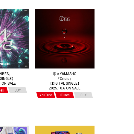
VIBES』
零 × YAMASHO
 SINGLE】
『Crisis』
1 ON SALE
【DIGITAL SINGLE】
2025.10.6 ON SALE
nes
BUY
YouTube
iTunes
BUY