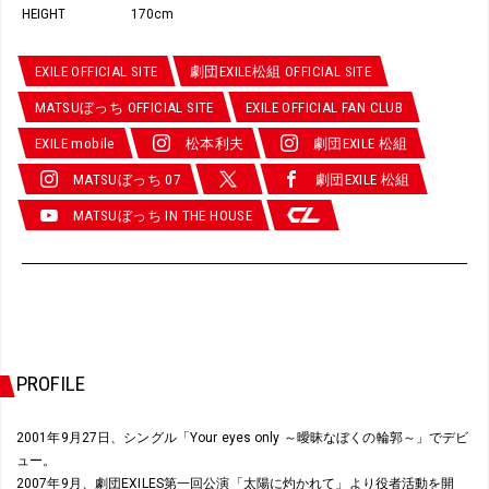
HEIGHT
170cm
EXILE OFFICIAL SITE
劇団EXILE松組 OFFICIAL SITE
MATSUぼっち OFFICIAL SITE
EXILE OFFICIAL FAN CLUB
EXILE mobile
松本利夫
劇団EXILE 松組
MATSUぼっち 07
劇団EXILE 松組
MATSUぼっち IN THE HOUSE
PROFILE
2001年9月27日、シングル「Your eyes only ～曖昧なぼくの輪郭～」でデビ
ュー。
2007年9月、劇団EXILES第一回公演「太陽に灼かれて」より役者活動を開