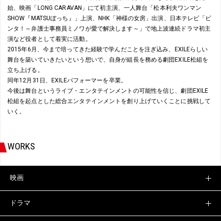
始、映画「LONG CARAVAN」にて初主演、一人舞台「松本利夫ワンマン
SHOW『MATSUぼっち』」上演、NHK「神様の女房」出演、日本テレビ「ビ
ンタ！～弁護士事務員ミノワが愛で解決します～」で地上波連続ドラマ初主
演など役者として着実に活動。
2015年6月、今まで培ってきた経験で学んだことを注ぎ込み、EXILEらしい
舞台を築いていきたいという想いで、自身が組長を務める劇団EXILE松組を
立ち上げる。
同年12月31日、EXILEパフォーマーを卒業。
今後は舞台というライブ・エンタテインメントの可能性を信じ、劇団EXILE
松組を起点とした総合エンタテインメントを創り上げていくことに挑戦して
いく。
WORKS
映画
ドラマ