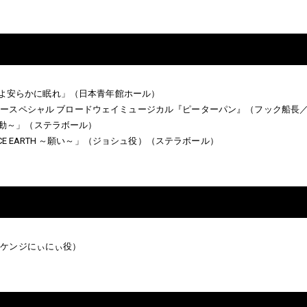
ローよ安らかに眠れ」（日本青年館ホール）
ースペシャル ブロードウェイミュージカル『ピーターパン』（フック船長
鼓動～」
（ステラボール）
E EARTH ～願い～」
（ジョシュ役）（ステラボール）
（ケンジにぃにぃ役）