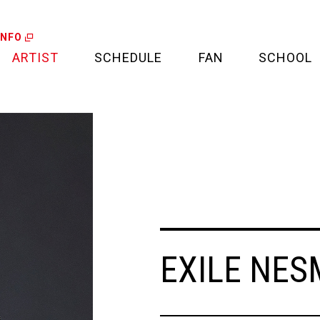
INFO
ARTIST
SCHEDULE
FAN
SCHOOL
LIVE
FAN LETTER
CALENDAR
FAN CLUB
MEDIA
CREDIT CARD
PROJECT
EXILE NES