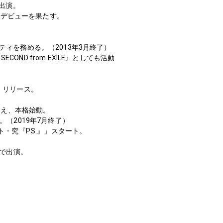
に出演。
メジャーデビューを果たす。
リティを務める。（2013年3月終了）
ECOND from EXILE』としても活動
ズム」リリース。
RAを加え、本格始動。
める。（2019年7月終了）
ト・究『P.S.』」スタート。
役で出演。