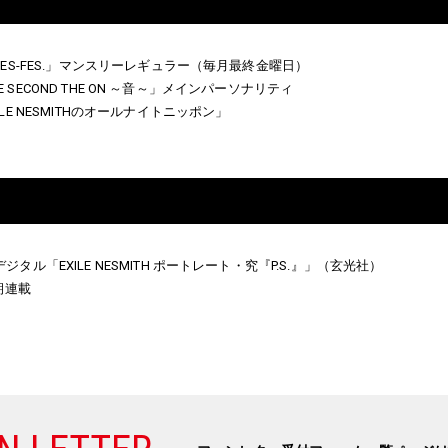
NES-FES.」マンスリーレギュラー（毎月最終金曜日）
 THE SECOND THE ON ～音～」メインパーソナリティ
LE NESMITHのオールナイトニッポン」
タル「EXILE NESMITH ポートレート・究『P.S.』」（玄光社）
期連載