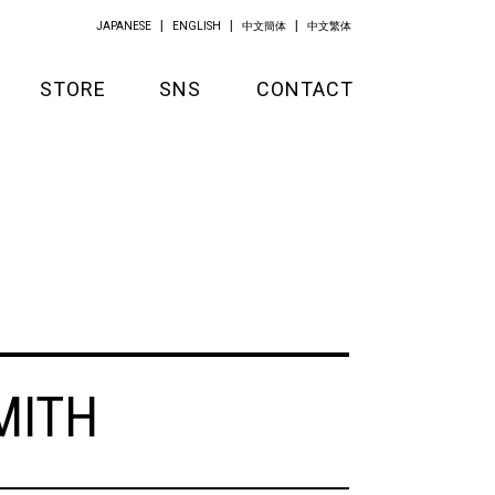
JAPANESE
ENGLISH
中文簡体
中文繁体
STORE
SNS
CONTACT
GOODS
APPAREL
KITCHEN
MITH