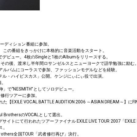
オーディション番組に参加。
、この番組をきっかけに本格的に音楽活動をスタート。
でデビュー。4枚のSingleと1枚のAlbumをリリースする。
休止。その後、渡米し半年間ロサンゼルスとニューヨークで語学勉強に励む
アルバムにコーラスで参加、ファッションモデルなどを経験。
「ホテル・ハイビスカス」公開。ケンジにぃにぃ役で出演。
籍。
追伸」で“NESMITH”としてソロデビュー。
武者修行ツアーに参加。
【EXILE VOCAL BATTLE AUDITION 2006 ～ASIAN DREAM
ul BrothersのVOCALとして選出。
トにて行われたツアーファイナル EXILE LIVE TOUR 2007「EXILE EVO
ス。
l Brothers全国TOUR「武者修行再び」決行。