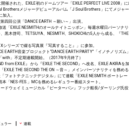
開催された、EXILE初のドームツアー「EXILE PERFECT LIVE 2008」
oul Brothersメジャーデビューアルバム「J Soul Brothers」にて
Eに加入。
LE第四回公演「DANCE EARTH ～願い～」出演。
放送「EXILE NESMITHのオールナイトニッポン」毎週水曜日パーソナ
黒木啓司、TETSUYA、NESMITH、SHOKICHIの5人から成る、『THE S
展「Xシリーズで綴る写真展『写真すること』」に参加。
NCE EARTH音楽プロジェクト“DANCE EARTH PARTY”「イノチノリ
「with」不定期連載開始。（2017年9月終了）
ND from EXILE』 から『EXILE THE SECOND』へ改名、EXILE AKI
NE「EXILE THE SECOND THE ON ～音～」メインパーソナリティを務
社「フォトテクニックデジタル」にて連載「EXILE NESMITH ポートレー
熊本「NES-FES.」MCを務めるレギュラー番組スタート。
ブロードウェイミュージカル『ピーターパン』フック船長/ダーリング氏
ギュラー
連載