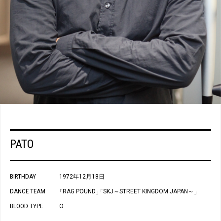
PATO
BIRTHDAY
1972年12月18日
DANCE TEAM
RAG POUND
SKJ～STREET KINGDOM JAPAN～
「
」
「
」
BLOOD TYPE
O