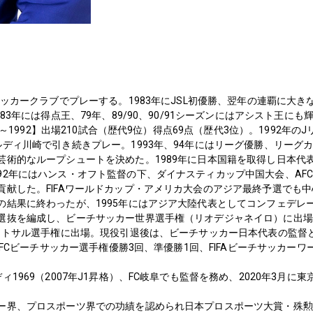
サッカークラブでプレーする。1983年にJSL初優勝、翌年の連覇に大
83年には得点王、79年、89/90、90/91シーズンにはアシスト王にも輝
78～1992】出場210試合（歴代9位）得点69点（歴代3位）。1992年
ディ川崎で引き続きプレー。1993年、94年にはリーグ優勝、リーグ
芸術的なループシュートを決めた。1989年に日本国籍を取得し日本代
92年にはハンス・オフト監督の下、ダイナスティカップ中国大会、AF
貢献した。FIFAワールドカップ・アメリカ大会のアジア最終予選でも
の結果に終わったが、1995年にはアジア大陸代表としてコンフェデレー
選抜を編成し、ビーチサッカー世界選手権（リオデジャネイロ）に出場。
ットサル選手権に出場。現役引退後は、ビーチサッカー日本代表の監督とし
、AFCビーチサッカー選手権優勝3回、準優勝1回、FIFAビーチサッカー
ィ1969（2007年J1昇格）、FC岐阜でも監督を務め、2020年3月
ー界、プロスポーツ界での功績を認められ日本プロスポーツ大賞・殊勲