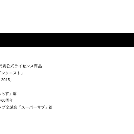
日本代表公式ライセンス商品
ゴンクエスト」
015」
」
暮らす」篇
60周年
ルドカップ全試合「スーパーサブ」篇