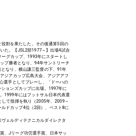
きな役割を果たした。その後通算5回の
いた。【JSL2部1977～】出場4試合
のJリーグカップ、1993年にスタートし
カップ勝者となり、94年サントリーチ
表となり、横山謙三監督の下、91年
Cアジアカップ広島大会、アジアアフ
中心選手としてプレーし、「ドーハの
ションズカップに出場。1997年に
1999年にはフットサル日本代表選
て指揮を執り（2005年、2009～
ワールドカップ4位（2回）、ベスト8に
に東京ヴェルディテクニカルダイレクタ
賞、Jリーグ功労選手賞、日本サッ