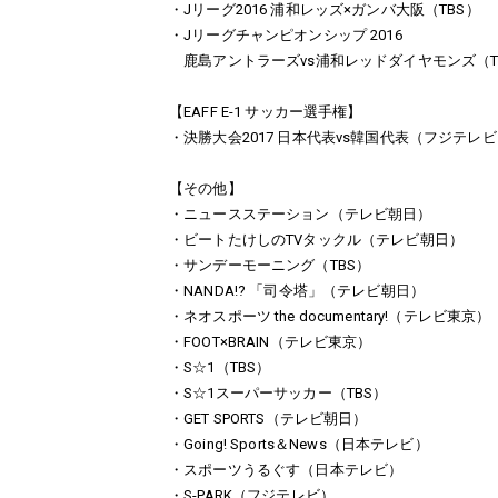
・Jリーグ2016 浦和レッズ×ガンバ大阪（TBS）
・Jリーグチャンピオンシップ 2016
鹿島アントラーズvs浦和レッドダイヤモンズ（T
【EAFF E-1 サッカー選手権】
・決勝大会2017 日本代表vs韓国代表（フジテレ
【その他】
・ニュースステーション（テレビ朝日）
・ビートたけしのTVタックル（テレビ朝日）
・サンデーモーニング（TBS）
・NANDA!? 「司令塔」（テレビ朝日）
・ネオスポーツ the documentary!（テレビ東京）
・FOOT×BRAIN（テレビ東京）
・S☆1（TBS）
・S☆1スーパーサッカー（TBS）
・GET SPORTS（テレビ朝日）
・Going! Sports＆News（日本テレビ）
・スポーツうるぐす（日本テレビ）
・S-PARK（フジテレビ）