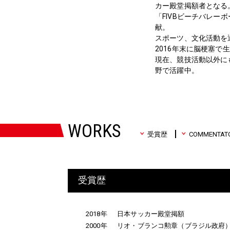
カー殿堂掲額者となる
「FIVBビーチバレー
献。
スポーツ、文化活動を
2016年末に脳梗塞
現在、競技活動以外に
野で活躍中。
WORKS
受賞歴
COMMENTAT
受賞歴
2018年
日本サッカー殿堂掲額
2000年
リオ・ブランコ勲章（ブラジル政府