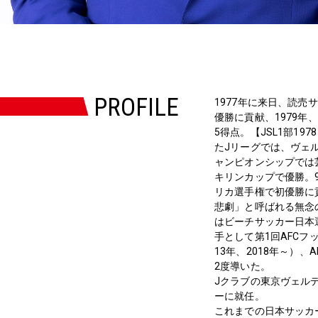
PROFILE
1977年に来日、読売
優勝に貢献、1979年、
5得点。【JSL1部19
たJリーグでは、ヴェル
ャンピオンシップでは
キリンカップで優勝。
リカ選手権で初優勝に
悲劇」と呼ばれる無念
はビーチサッカー日本
手として第1回AFCフ
13年、2018年～）
2度導いた。
Jクラブの東京ヴェルデ
ーに就任。
これまでの日本サッカ