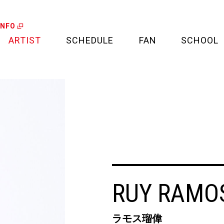
INFO
ARTIST
SCHEDULE
FAN
SCHOOL
LIVE
FAN LETTER
CALENDAR
FAN CLUB
MEDIA
CREDIT CARD
PROJECT
RUY RAMO
ラモス瑠偉