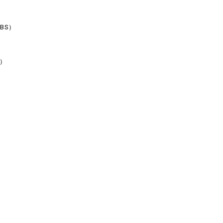
BS）
ビ）