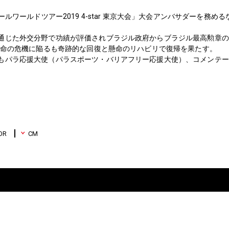
。
ボールワールドツアー2019 4-star 東京大会」大会アンバサダーを務
通じた外交分野で功績が評価されブラジル政府からブラジル最高勲章の
で生命の危機に陥るも奇跡的な回復と懸命のリハビリで復帰を果たす。
もパラ応援大使（パラスポーツ・バリアフリー応援大使）、コメンテー
OR
CM
）