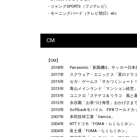
・ジャンクSPORTS（フジテレビ）
・モーニングバード（テレビ朝日）etc
CM
【CM】
2018年
Panasonic「創風機Q」サッカー
2017年
スクウェア・エニックス「星のドラ
2015年
セガ・ゲームス「サカつくシュート！2
2013年
青山メインランド「マンション経営
2013年
ユニクロ「ステテコ＆リラコ 風と
2012年
永谷園「お茶づけ海苔」おかげさまで
2010年
Softbackモバイル FIFAワー
2007年
本田技研工業「Vamos」
2004年
NTTドコモ「FOMA・らくらくホン」
2004年
富士通「FOMA・らくらくホン」