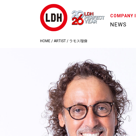
COMPANY 
NEWS
HOME
/
ARTIST
/
ラモス瑠偉