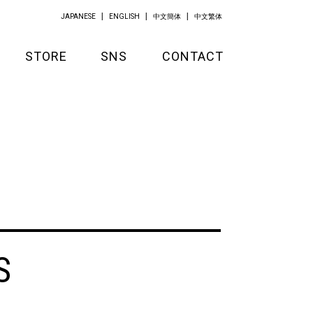
JAPANESE
ENGLISH
中文簡体
中文繁体
STORE
SNS
CONTACT
GOODS
APPAREL
KITCHEN
S