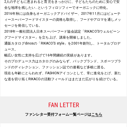
2人の子どもに恵まれると育児をきっかけに、子どもたちのために安心で安
全な地球を残したい…というフィロソフィーでオーガニックに特化。
2016年秋には自身もオーガニックアドバイザー、2017年11月にはビューテ
ィースーパーフードマイスターの資格も取得し、フードやアロマを通しメッ
セージを発信している。
2018年一般社団法人日本スーパーフード協会認定「RIKACO’Sウェルビーン
グフードマイスター」を立ち上げ、講座を開催しました。
通販カタログdinosの「RIKACO’S style」を2001年創刊し、トータルプロデ
ュース。
幅広い女性に支持を広げて16年間継続の実績があります。
そのプロデュース力はカタログのみならず、バックブランド、スポーツブラ
ンドのディレクション、ファッション誌での連載など多岐に渡る。
現在も年齢にとらわれず、FASHIONアイコンとして、常に進化をとげ、新た
な道を切り拓くRIKACOの活動フィールドはまだまだ広がりを続けている。
FAN LETTER
ファンレター受付フォーム一覧ページは
こちら