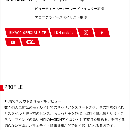
オーガニックアドバイザー取得
ビューティースーパーフードマイスター取得
アロマテラピースタイリスト取得
RIKACO OFFICIAL SITE
LDH mobile
PROFILE
13歳でスカウトされモデルデビュー。
数々の人気雑誌のモデルとしてのキャリアをスタートさせ、その均整のとれ
たスタイルと持ち前のセンス、ちょっと手を伸ばせば届く憧れ感というとこ
ろも、マインドの高い同性のFASIONアイコンとして支持を集める。発信する
飾らない言葉もバラエティ・情報番組などで多く起用される要因です。