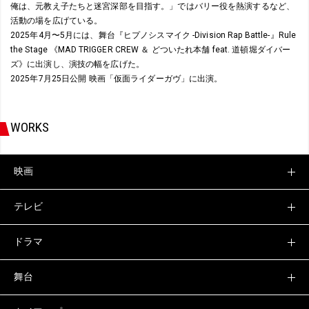
俺は、元教え子たちと迷宮深部を目指す。」ではバリー役を熱演するなど、
活動の場を広げている。
2025年4月〜5月には、舞台『ヒプノシスマイク -Division Rap Battle-』Rule
the Stage 《MAD TRIGGER CREW ＆ どついたれ本舗 feat. 道頓堀ダイバー
ズ》に出演し、演技の幅を広げた。
2025年7月25日公開 映画「仮面ライダーガヴ」に出演。
WORKS
映画
テレビ
ドラマ
舞台