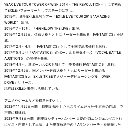
YEAR LIVE TOUR TOWER OF WISH 2014 ～THE REVOLUTION～」にて初め
てEXILEパフォーマーとしてステージに立つ。
2015年、新生EXILE単独ツアー「EXILE LIVE TOUR 2015 “AMAZING
WORLD”」出演。
2016年7～10月、「HiGH&LOW THE LIVE」出演。
2016年12月29日、佐藤大樹とともにリーダーを務める「FANTASTICS」を結
成。
2017年2月～4月、「FANTASTICS」として全国で武者修行を敢行。
2017年5月より「FANTASTICS」のボーカルを発掘すべく「VOCAL BATTLE
AUDITION 5」の開催を発表。
2018年4月～、新ボーカル2名を加えて「夢者修行 FANTASTIC 9」敢行。
2018年12月5日、同メンバー佐藤大樹とともにリーダーを務める
FANTASTICS from EXILE TRIBEでメジャーデビューシングル「OVER
DRIVE」リリース。
現在はEXILEと兼任し活動している。
アニメやゲームなどを得意分野とし、
2022年11月25日公開「劇場版 転生したらスライムだった件 紅蓮の絆編」で
声優に初挑戦。
2023年9月8日公開「劇場版シティーハンター 天使の涙(エンジェルダスト)」
にゲスト声優として出演、また現在放送中の「Aランクパーティを離脱した