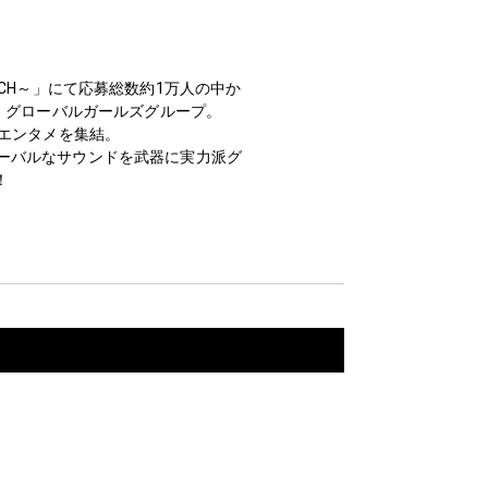
TAR SEARCH～」にて応募総数約1万人の中か
ャル・グローバルガールズグループ。
エンタメを集結。
そのグローバルなサウンドを武器に実力派グ
！