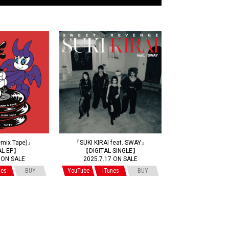
mix Tape)』
『SUKI KIRAI feat. SWAY』
AL EP】
【DIGITAL SINGLE】
 ON SALE
2025.7.17 ON SALE
nes
BUY
YouTube
iTunes
BUY