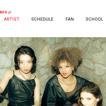
INFO
ARTIST
SCHEDULE
FAN
SCHOOL
LIVE
FAN LETTER
CALENDAR
FAN CLUB
MEDIA
CREDIT CARD
PROJECT