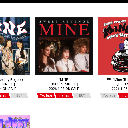
Destiny Rogers)』
『MINE』
EP『Mine (Re
L SINGLE】
【DIGITAL SINGLE】
【DIGIT
24 ON SALE
2026.1.27 ON SALE
2026.1.26
unes
BUY
YouTube
iTunes
BUY
YouTube
iTu