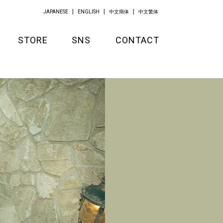
JAPANESE
ENGLISH
中文簡体
中文繁体
STORE
SNS
CONTACT
GOODS
APPAREL
KITCHEN