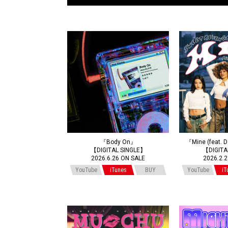
『Body On』
『Mine (feat. 
【DIGITAL SINGLE】
【DIGITA
2026.6.26 ON SALE
2026.2.
YouTube
iTunes
BUY
YouTube
iT