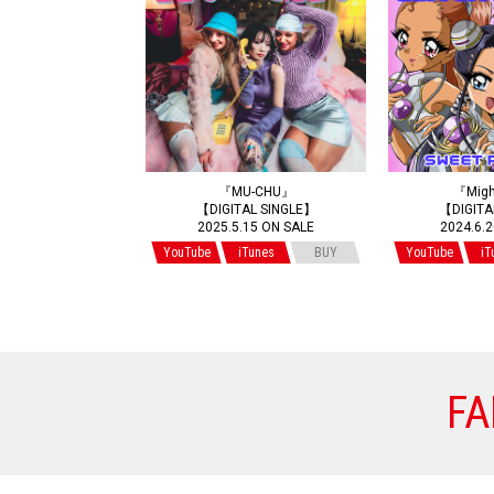
『MU-CHU』
『Migh
【DIGITAL SINGLE】
【DIGITA
2025.5.15 ON SALE
2024.6.
YouTube
iTunes
BUY
YouTube
iT
FA