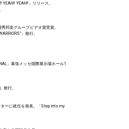
EAH!! YEAH!!」リリース。
ス。
 up!!」が最優秀邦楽グループビデオ賞受賞。
D WARRIORS”」敢行。
” THE FINAL」幕張メッセ国際展示場ホール1
･6”」敢行。
任を発表。「Step into my