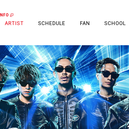
INFO
ARTIST
SCHEDULE
FAN
SCHOOL
LIVE
FAN LETTER
CALENDAR
FAN CLUB
MEDIA
CREDIT CARD
PROJECT