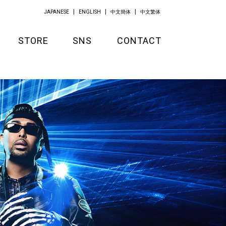
JAPANESE
ENGLISH
中文簡体
中文繁体
STORE
SNS
CONTACT
GOODS
APPAREL
KITCHEN