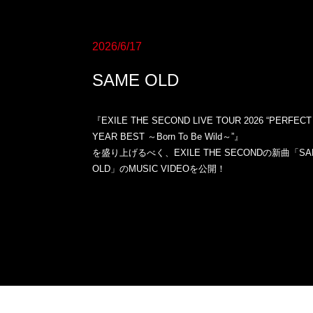
2026/6/17
SAME OLD
『EXILE THE SECOND LIVE TOUR 2026 “PERFECT
YEAR BEST ～Born To Be Wild～”』
を盛り上げるべく、EXILE THE SECONDの新曲「SA
OLD」のMUSIC VIDEOを公開！