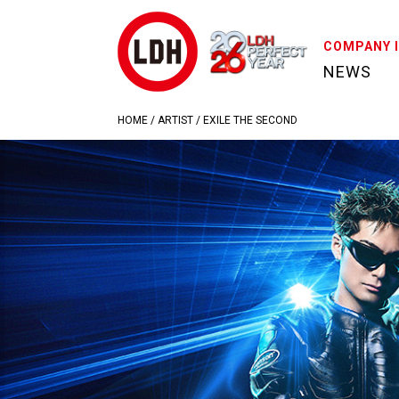
COMPANY 
NEWS
HOME
/
ARTIST
/
EXILE THE SECOND