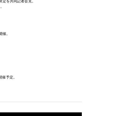
ow～」決定を共同記者会見。
ス。
を開催。
。
～」開催予定。