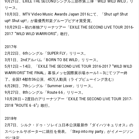
9月21日、EXILE THE SECONDシングル三部作第三弾「WILD WILD WILD」リ
リース。
10月3日、MTV Video Music Awards Japan 2016にて、「Shut up!! Shut
up!! Shut up!!」が最優秀邦楽グループビデオ賞受賞。
10月29日～初の単独アリーナツアー「EXILE THE SECOND LIVE TOUR 2016-
2017 “WILD WILD WARRIORS”」敢行。
2017年
2月22日、6thシングル「SUPER FLY」リリース。
3月1日、2ndアルバム「BORN TO BE WILD」リリース。
5月12日～14日、「EXILE THE SECOND LIVE TOUR 2016-2017 “WILD WILD
WARRIORS” THE FINAL」幕張メッセ国際展示場ホール1～3にてツアー終
了。全国14都市36公演、45万人動員（ライブビューイング含む）
6月28日、7thシングル「Summer Lover」リリース。
9月27日、8thシングル「Route 66」リリース。
10月28日～2度目のアリーナツアー「EXILE THE SECOND LIVE TOUR 2017-
2018 “ROUTE 6･6”」敢行。
2018年
2月7日、シルク・ドゥ・ソレイユ日本公演最新作『ダイハツキュリオス』の
スペシャルサポーターに就任を発表。「Step into my party」がイメージソン
グに決定。