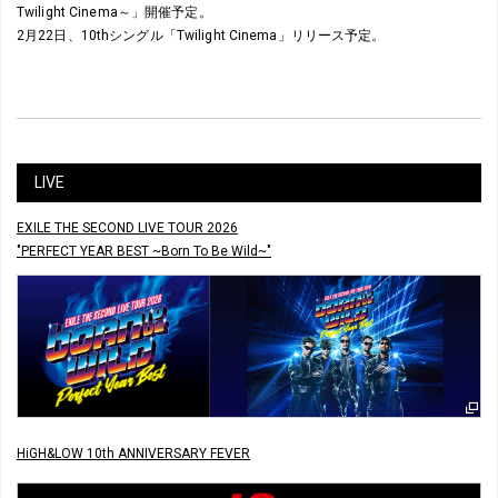
Twilight Cinema～」開催予定。
2月22日、10thシングル「Twilight Cinema」リリース予定。
LIVE
EXILE THE SECOND LIVE TOUR 2026
"PERFECT YEAR BEST ~Born To Be Wild~"
HiGH&LOW 10th ANNIVERSARY FEVER