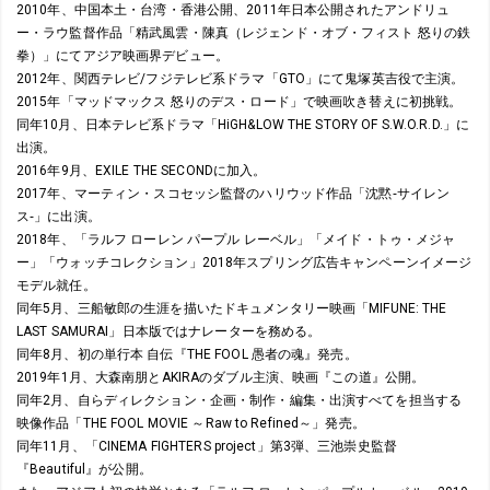
2010年、中国本土・台湾・香港公開、2011年日本公開されたアンドリュ
ー・ラウ監督作品「精武風雲・陳真（レジェンド・オブ・フィスト 怒りの鉄
拳）」にてアジア映画界デビュー。
2012年、関西テレビ/フジテレビ系ドラマ「GTO」にて鬼塚英吉役で主演。
2015年「マッドマックス 怒りのデス・ロード」で映画吹き替えに初挑戦。
同年10月、日本テレビ系ドラマ「HiGH&LOW THE STORY OF S.W.O.R.D.」に
出演。
2016年9月、EXILE THE SECONDに加入。
2017年、マーティン・スコセッシ監督のハリウッド作品「沈黙‐サイレン
ス‐」に出演。
2018年、「ラルフ ローレン パープル レーベル」「メイド・トゥ・メジャ
ー」「ウォッチコレクション」2018年スプリング広告キャンペーンイメージ
モデル就任。
同年5月、三船敏郎の生涯を描いたドキュメンタリー映画「MIFUNE: THE
LAST SAMURAI」日本版ではナレーターを務める。
同年8月、初の単行本 自伝『THE FOOL 愚者の魂』発売。
2019年1月、大森南朋とAKIRAのダブル主演、映画『この道』公開。
同年2月、自らディレクション・企画・制作・編集・出演すべてを担当する
映像作品「THE FOOL MOVIE ～Raw to Refined～」発売。
同年11月、「CINEMA FIGHTERS project」第3弾、三池崇史監督
『Beautiful』が公開。