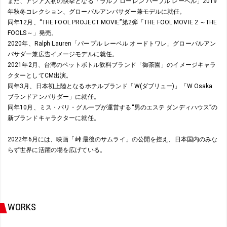
また、アジア人初の快挙となる「ラルフ ローレン パープル レーベル」2019
年秋冬コレクション、グローバルアンバサダー兼モデルに就任。
同年12月、“THE FOOL PROJECT MOVIE”第2弾「THE FOOL MOVIE 2 ～THE
FOOLS～」発売。
2020年、Ralph Lauren「パープル レーベル オードトワレ」グローバルアン
バサダー兼広告イメージモデルに就任。
2021年2月、台湾のペットボトル飲料ブランド「御茶園」のイメージキャラ
クターとしてCM出演。
同年3月、日本初上陸となるホテルブランド「W(ダブリュー)」「W Osaka
ブランドアンバサダー」に就任。
同年10月、ミス・パリ・グループが運営する“男のエステ ダンディハウス”の
新ブランドキャラクターに就任。
2022年6月には、映画「峠 最後のサムライ」の公開を控え、日本国内のみな
らず世界に活躍の場を広げている。
WORKS