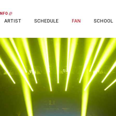
INFO
ARTIST
SCHEDULE
FAN
SCHOOL
LIVE
FAN LETTER
CALENDAR
FAN CLUB
MEDIA
CREDIT CARD
PROJECT