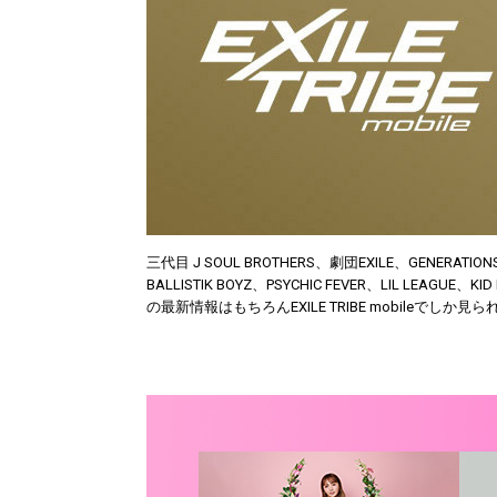
三代目 J SOUL BROTHERS、劇団EXILE、GENERATION
BALLISTIK BOYZ、PSYCHIC FEVER、LIL LEAGUE、K
の最新情報はもちろんEXILE TRIBE mobileで