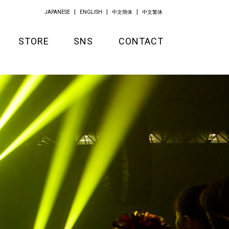
JAPANESE
ENGLISH
中文簡体
中文繁体
STORE
SNS
CONTACT
GOODS
APPAREL
KITCHEN