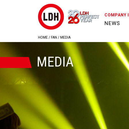
COMPANY 
NEWS
HOME
/
FAN
/
MEDIA
MEDIA