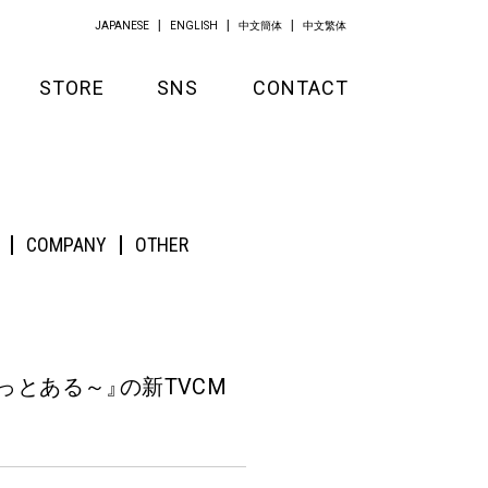
JAPANESE
ENGLISH
中文簡体
中文繁体
STORE
SNS
CONTACT
GOODS
APPAREL
COMPANY
OTHER
KITCHEN
きっとある～
』
の新TVCM