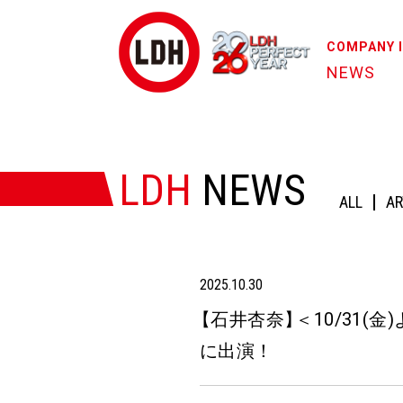
COMPANY 
NEWS
HOME
/
NEWS
/
【石井杏奈】＜10/31(金)より放送開始!
LDH
NEWS
ALL
AR
2025.10.30
【
石井杏奈
】
＜10/31(金
に出演！