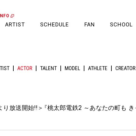
INFO
ARTIST
SCHEDULE
FAN
SCHOOL
LIVE
FAN LETTER
!＞『桃太郎電鉄2 ～あなたの町も きっとある～』の新TVCMに出演！
CALENDAR
FAN CLUB
TIST
ACTOR
TALENT
MODEL
ATHLETE
CREATOR
MEDIA
CREDIT CARD
PROJECT
)より放送開始!!＞
『
桃太郎電鉄2 ～あなたの町も 