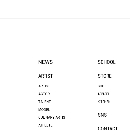
NEWS
SCHOOL
ARTIST
STORE
ARTIST
GOODS
ACTOR
APPAREL
TALENT
KITCHEN
MODEL
SNS
CULINARY ARTIST
ATHLETE
CONTACT