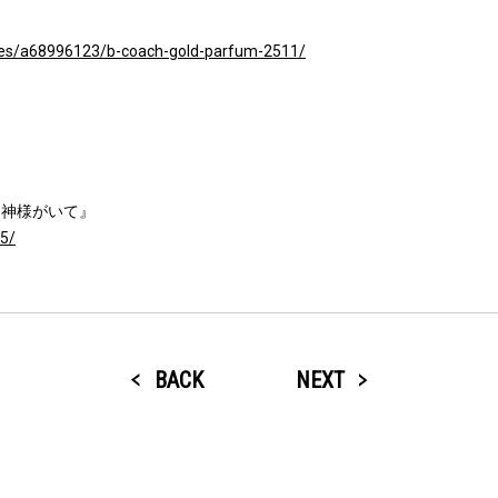
tories/a68996123/b-coach-gold-parfum-2511/
、神様がいて』
25/
BACK
NEXT