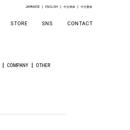
JAPANESE
ENGLISH
中文簡体
中文繁体
STORE
SNS
CONTACT
GOODS
APPAREL
COMPANY
OTHER
KITCHEN