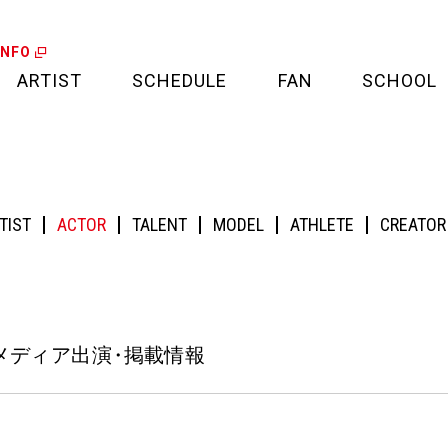
INFO
ARTIST
SCHEDULE
FAN
SCHOOL
LIVE
FAN LETTER
掲載情報
CALENDAR
FAN CLUB
TIST
ACTOR
TALENT
MODEL
ATHLETE
CREATOR
MEDIA
CREDIT CARD
PROJECT
月メディア出演
・
掲載情報