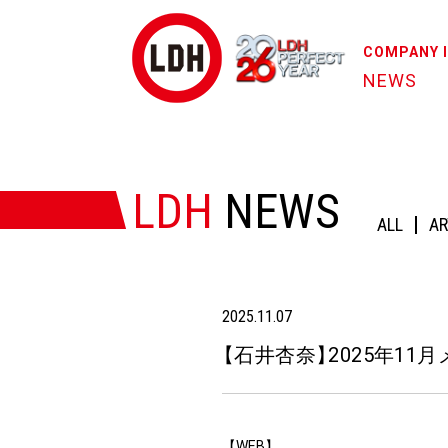
COMPANY 
NEWS
HOME
/
NEWS
/
【石井杏奈】2025年11月メディア出演・
LDH
NEWS
ALL
AR
2025.11.07
【
石井杏奈
】
2025年11
【WEB】