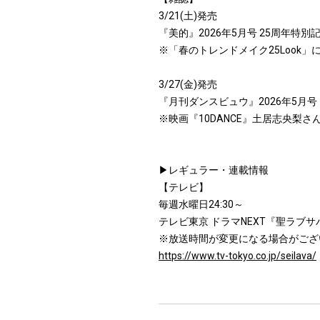
3/21(土)発売
『美的』2026年5月号 25周年特別
※「春のトレンドメイク25Look」
3/27(金)発売
『月刊ダンスビュウ』2026年5月号
※映画『10DANCE』土居志央梨さ
▶レギュラー・連載情報
【テレビ】
毎週水曜日24:30～
テレビ東京 ドラマNEXT『聖ラブ
※放送時間が変更になる場合がござ
https://www.tv-tokyo.co.jp/seilava/