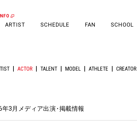
INFO
ARTIST
SCHEDULE
FAN
SCHOOL
LIVE
FAN LETTER
ア出演・掲載情報
CALENDAR
FAN CLUB
TIST
ACTOR
TALENT
MODEL
ATHLETE
CREATOR
MEDIA
CREDIT CARD
PROJECT
26年3月メディア出演
・
掲載情報