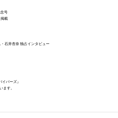
記念号
に掲載
ん・石井杏奈 独占インタビュー
サバイバーズ』
います。