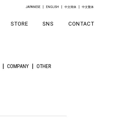
JAPANESE
ENGLISH
中文簡体
中文繁体
STORE
SNS
CONTACT
GOODS
APPAREL
COMPANY
OTHER
KITCHEN