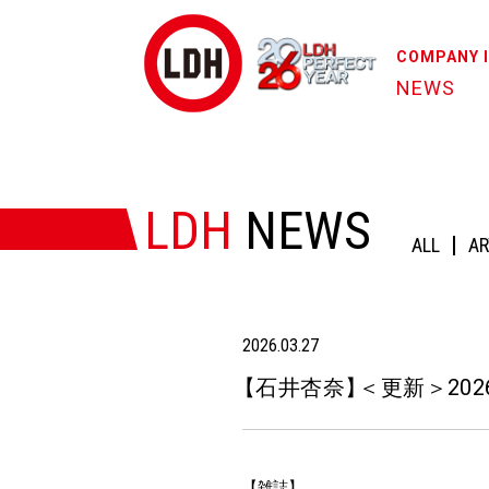
COMPANY 
NEWS
HOME
/
NEWS
/
【石井杏奈】＜更新＞2026年3月メディ
LDH
NEWS
ALL
AR
2026.03.27
【
石井杏奈
】
＜更新＞20
【雑誌】