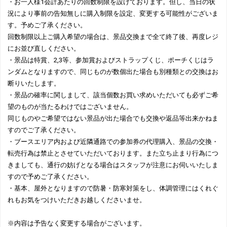
・お一人様1会計あたりの回数制限を設けております。但し、当日の状
況により事前の告知無しに購入制限を設定、変更する可能性がございま
す。予めご了承ください。
回数制限以上ご購入希望の場合は、景品交換まで全て終了後、再度レジ
にお並び直しください。
・景品は特賞、2,3等、参加賞およびストラップくじ、ポーチくじはラ
ンダムとなりますので、同じものが数個出た場合も別種類との交換はお
断りいたします。
・景品の確率に関しまして、該当個数お買い求めいただいても必ずご希
望のものが当たるわけではございません。
同じものやご希望ではない景品が出た場合でも交換や返品等出来かねま
すのでご了承ください。
・ブースエリア内および近隣通路での参加券の代理購入、景品の交換・
転売行為は禁止とさせていただいております。また立ち止まり行為につ
きましても、通行の妨げとなる場合はスタッフが注意にお伺いいたしま
すので予めご了承ください。
・基本、屋外となりますので防暑・防寒対策をし、体調管理にはくれぐ
れもお気をつけいただきお越しくださいませ。
※内容は予告なく変更する場合がございます。