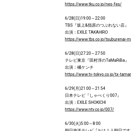
https://www.tku.co.jp/nes-fes/
6/28(日)19:00～22:00
TBS『坂上&指原のつぶれない店』
出演：EXILE TAKAHIRO
https://www.tbs.co.jp/tsuburenai-m
6/28(日)27:20～27:50
テレビ東京『田村淳のTaMaRiBa』
出演：橘ケンチ
https://www.tv-tokyo.co.jp/tx-tama
6/29(月)21:00～21:54
日本テレビ『しゃべくり007』
出演：EXILE SHOKICHI
https://www.ntv.co.jp/007/
6/30(火)5:00～8:00
朝日放送テレビ『おはよう朝日です