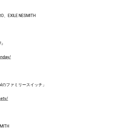
RO、EXILE NESMITH
!』
onday/
IDAIのファミリースイッチ」
setv/
MITH