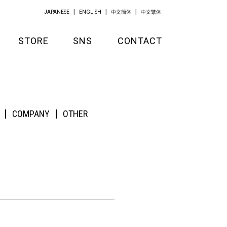
JAPANESE
ENGLISH
中文簡体
中文繁体
STORE
SNS
CONTACT
GOODS
APPAREL
COMPANY
OTHER
KITCHEN