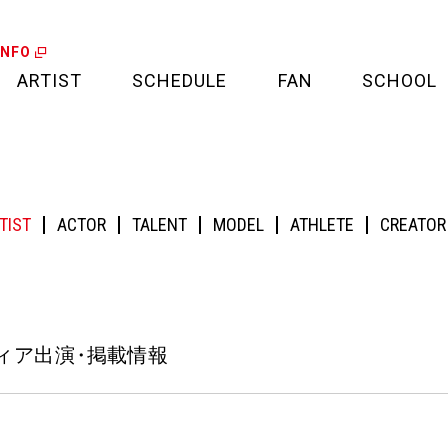
INFO
ARTIST
SCHEDULE
FAN
SCHOOL
LIVE
FAN LETTER
情報
CALENDAR
FAN CLUB
TIST
ACTOR
TALENT
MODEL
ATHLETE
CREATOR
MEDIA
CREDIT CARD
PROJECT
ディア出演
・
掲載情報