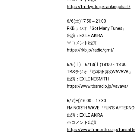
https://fm-kyoto.jp/rankingchart/
6/6(土)17:50～21:00
RKBラジオ『Got Many Tunes』
出演：EXILE AKIRA
※コメント出演
https://rkb.jp/radio/gmt/
6/6(土)、6/13(土)18:00～18:30
TBSラジオ『杉本琢弥のVAVAVA』
出演：EXILE NESMITH
https://www.tbsradio.jp/vavava/
6/7(日)16:00～17:30
FM NORTH WAVE『FUN'S AFTERN
出演：EXILE AKIRA
※コメント出演
https://www.fmnorth.co.jp/funsaft