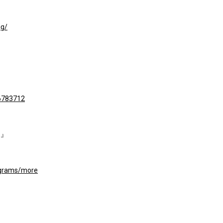
ig/
16783712
E』
rograms/more