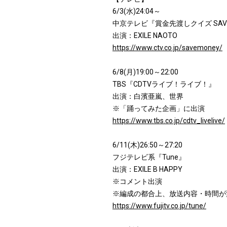
6/3(水)24:04～
中京テレビ『賞金先渡しクイズ SAVE
出演：EXILE NAOTO
https://www.ctv.co.jp/savemoney/
6/8(月)19:00～22:00
TBS『CDTVライブ！ライブ！』
出演：白濱亜嵐、世界
※「踊ってみた企画」に出演
https://www.tbs.co.jp/cdtv_livelive/
6/11(木)26:50～27:20
フジテレビ系『Tune』
出演：EXILE B HAPPY
※コメント出演
※編成の都合上、放送内容・時間が
https://www.fujitv.co.jp/tune/