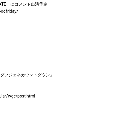
Y DATE」にコメント出演予定
oodfriday/
 ダブジェネカウントダウン』
ular/wgc/post.html