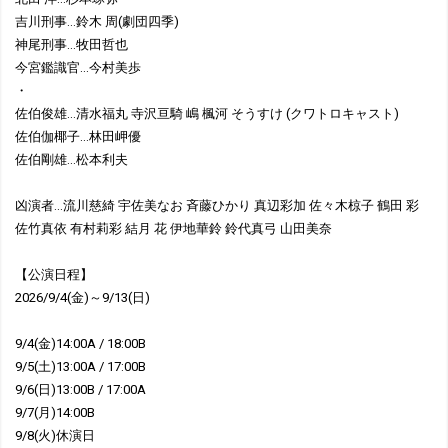
吉川刑事…鈴木 周(劇団四季)
神尾刑事…牧田哲也
今宮鑑識官…今村美歩
・
佐伯俊雄…清水福丸 寺沢亘騎 嶋 楓河 そうすけ (クワトロキャスト)
佐伯伽椰子…林田岬優
佐伯剛雄…松本利夫
凶演者…流川慈綺 宇佐美なお 斉藤ひかり 真辺彩加 佐々木椋子 鶴田 彩
佐竹真依 有村莉彩 結月 花 伊地華鈴 鈴代真弓 山田美奈
【公演日程】
2026/9/4(金)～9/13(日)
9/4(金)14:00A / 18:00B
9/5(土)13:00A / 17:00B
9/6(日)13:00B / 17:00A
9/7(月)14:00B
9/8(火)休演日