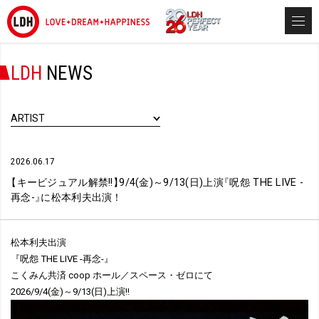
LDH
NEWS
ARTIST
2026.06.17
【
キービジュアル解禁!!
】
9/4(金)～9/13(日)上演
『
呪怨 THE LIVE -
再念-
』
に松本利夫出演！
松本利夫出演
『呪怨 THE LIVE -再念-』
こくみん共済 coop ホール／スペース・ゼロにて
2026/9/4(金)～9/13(日)上演!!