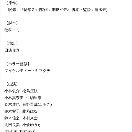
【原作】
『呪怨』『呪怨２』(製作：東映ビデオ 脚本・監督：清水崇)
【脚本】
穂科エミ
【演出】
田邊俊喜
【ホラー監修】
マイケルティー・ヤマグチ
【出演】
小林俊介…松島庄汰
小林真奈美…生駒里奈
鈴木達也…有野晋哉(よゐこ)
鈴木響子…蘭乃はな
鈴木信之…木村来士
北田良美…小倉ゆうか
北田 洋…杉本琢弥