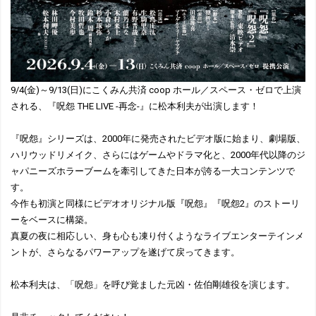
9/4(金)～9/13(日)にこくみん共済 coop ホール／スペース・ゼロで上演
される、『呪怨 THE LIVE -再念-』に松本利夫が出演します！
『呪怨』シリーズは、2000年に発売されたビデオ版に始まり、劇場版、
ハリウッドリメイク、さらにはゲームやドラマ化と、2000年代以降のジ
ャパニーズホラーブームを牽引してきた日本が誇る一大コンテンツで
す。
今作も初演と同様にビデオオリジナル版『呪怨』『呪怨2』のストーリ
ーをベースに構築。
真夏の夜に相応しい、身も心も凍り付くようなライブエンターテインメ
ントが、さらなるパワーアップを遂げて戻ってきます。
松本利夫は、「呪怨」を呼び覚ました元凶・佐伯剛雄役を演じます。