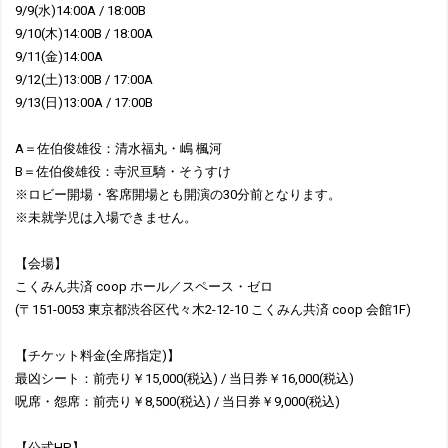
9/9(水)14:00A / 18:00B
9/10(木)14:00B / 18:00A
9/11(金)14:00A
9/12(土)13:00B / 17:00A
9/13(日)13:00A / 17:00B
A＝佐伯俊雄役：清水福丸・嶋 楓河
B＝佐伯俊雄役：寺沢亘騎・そうすけ
※ロビー開場・客席開場とも開演の30分前となります。
※未就学児は入場できません。
【会場】
こくみん共済 coop ホール／スペース・ゼロ
(〒151-0053 東京都渋谷区代々木2-12-10 こくみん共済 coop 会館1F)
【チケット料金(全席指定)】
最凶シート：前売り￥15,000(税込) / 当日券￥16,000(税込)
呪席・怨席：前売り￥8,500(税込) / 当日券￥9,000(税込)
【公式HP】