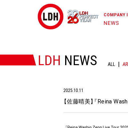
COMPANY 
NEWS
HOME
/
NEWS
/
【佐藤晴美】『Reina Washio Zepp Liv
LDH
NEWS
ALL
AR
2025.10.11
【
佐藤晴美
】
『
Reina Wash
『Reina Washio Zepp Live