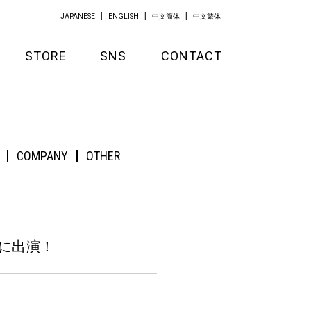
JAPANESE
ENGLISH
中文簡体
中文繁体
STORE
SNS
CONTACT
GOODS
APPAREL
COMPANY
OTHER
KITCHEN
に出演！