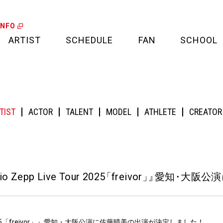
INFO
ARTIST
SCHEDULE
FAN
SCHOOL
LIVE
FAN LETTER
e Tour 2025「freivor」』愛知・大阪公演に出演！
CALENDAR
FAN CLUB
TIST
ACTOR
TALENT
MODEL
ATHLETE
CREATOR
MEDIA
CREDIT CARD
PROJECT
io Zepp Live Tour 2025
「
freivor
」
』
愛知
・
大阪公演
 Tour 2025「freivor」』愛知・大阪公演に佐藤晴美の出演が決定しました！