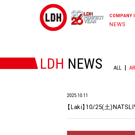
COMPANY 
NEWS
HOME
/
NEWS
/
【Laki】10/25(土)NATSLIVE『L
LDH
NEWS
ALL
AR
2025.10.11
【
Laki
】
10/25(土)NATSLI