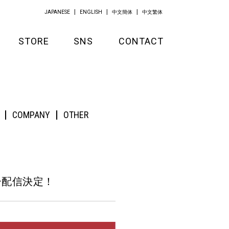
JAPANESE
ENGLISH
中文簡体
中文繁体
STORE
SNS
CONTACT
GOODS
APPAREL
COMPANY
OTHER
KITCHEN
ー配信決定！