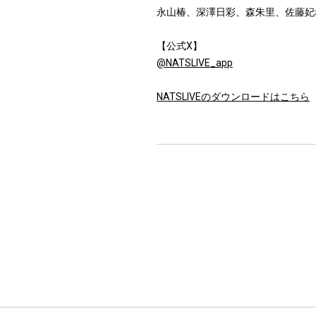
永山椿、深澤日彩、森朱里、佐藤妃
【公式X】
@NATSLIVE_app
NATSLIVEのダウンロードはこちら