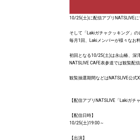
10/25(土)に配信アプリNATSL
そして「Lakiガチャクッキング」
毎月1回、Lakiメンバーが様々な
初回となる10/25(土)は永山椿
NATSLIVE CAFE表参道では観覧
観覧抽選期間などはNATSLIVE公
【配信アプリNATSLIVE「Lakiガ
【配信日時】
10/25(土)19:00～
【出演】