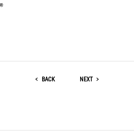
希
BACK
NEXT