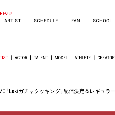
INFO
ARTIST
SCHEDULE
FAN
SCHOOL
LIVE
FAN LETTER
akiガチャクッキング』配信決定＆レギュラー配信決定！
CALENDAR
FAN CLUB
TIST
ACTOR
TALENT
MODEL
ATHLETE
CREATOR
MEDIA
CREDIT CARD
PROJECT
VE
『
Lakiガチャクッキング
』
配信決定＆レギュラ