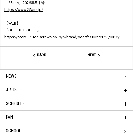
『25ans』2026年5月号
https://www.25ans.jp/
【WEB】
『ODETTE E ODILE』
https://store.united-arrows.co.jp/s/brand/oeo/feature/2026/0312/
BACK
NEXT
NEWS
ARTIST
SCHEDULE
FAN
SCHOOL