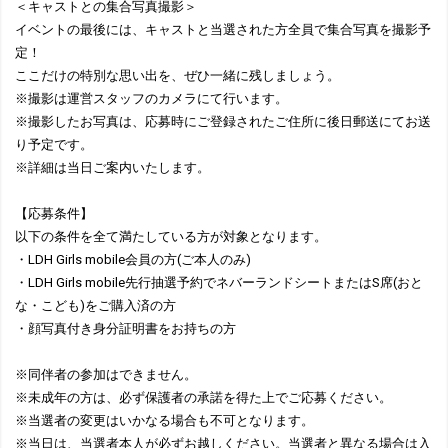
＜キャストとの集合写真撮影＞
イベントの最後には、キャストと当選された方全員で集合写真を撮影予
定！
ここだけの特別な思い出を、ぜひ一緒に残しましょう。
※撮影は運営スタッフのカメラにて行います。
※撮影したお写真は、応募時にご登録されたご住所に後日郵送にてお送
り予定です。
※詳細は当日ご案内いたします。
【応募条件】
以下の条件を全て満たしている方が対象となります。
・LDH Girls mobile会員の方(ご本人のみ)
・LDH Girls mobile先行抽選予約でネバーランドシートまたはS席(おと
な・こども)をご購入済の方
・顔写真付き身分証明書をお持ちの方
※同伴者の参加はできません。
※未成年の方は、必ず保護者の承諾を得た上でご応募ください。
※当選者の変更はいかなる場合も不可となります。
※当日は、当選者本人が必ずお越しください。当選者と異なる場合は入