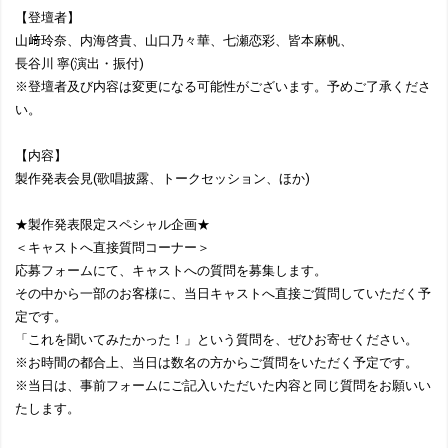
【登壇者】
山﨑玲奈、内海啓貴、山口乃々華、七瀬恋彩、皆本麻帆、
長谷川 寧(演出・振付)
※登壇者及び内容は変更になる可能性がございます。予めご了承くださ
い。
【内容】
製作発表会見(歌唱披露、トークセッション、ほか)
★製作発表限定スペシャル企画★
＜キャストへ直接質問コーナー＞
応募フォームにて、キャストへの質問を募集します。
その中から一部のお客様に、当日キャストへ直接ご質問していただく予
定です。
「これを聞いてみたかった！」という質問を、ぜひお寄せください。
※お時間の都合上、当日は数名の方からご質問をいただく予定です。
※当日は、事前フォームにご記入いただいた内容と同じ質問をお願いい
たします。