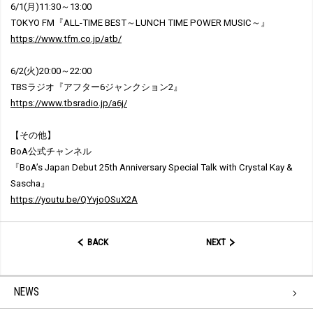
6/1(月)11:30～13:00
TOKYO FM『ALL-TIME BEST～LUNCH TIME POWER MUSIC～』
https://www.tfm.co.jp/atb/
6/2(火)20:00～22:00
TBSラジオ『アフター6ジャンクション2』
https://www.tbsradio.jp/a6j/
【その他】
BoA公式チャンネル
『BoA’s Japan Debut 25th Anniversary Special Talk with Crystal Kay &
Sascha』
https://youtu.be/QYvjoOSuX2A
BACK
NEXT
NEWS