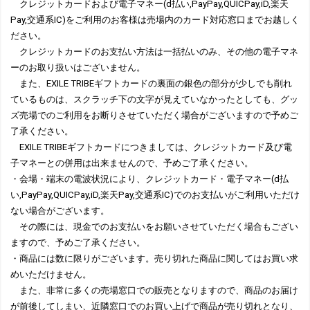
クレジットカードおよび電子マネー(d払い,PayPay,QUICPay,iD,楽天
Pay,交通系IC)をご利用のお客様は売場内のカード対応窓口までお越しく
ださい。
クレジットカードのお支払い方法は一括払いのみ、その他の電子マネ
ーのお取り扱いはございません。
また、EXILE TRIBEギフトカードの裏面の銀色の部分が少しでも削れ
ているものは、スクラッチ下の文字が見えていなかったとしても、グッ
ズ売場でのご利用をお断りさせていただく場合がございますので予めご
了承ください。
EXILE TRIBEギフトカードにつきましては、クレジットカード及び電
子マネーとの併用は出来ませんので、予めご了承ください。
・会場・端末の電波状況により、クレジットカード・電子マネー(d払
い,PayPay,QUICPay,iD,楽天Pay,交通系IC)でのお支払いがご利用いただけ
ない場合がございます。
その際には、現金でのお支払いをお願いさせていただく場合もござい
ますので、予めご了承ください。
・商品には数に限りがございます。売り切れた商品に関してはお買い求
めいただけません。
また、非常に多くの売場窓口での販売となりますので、商品のお届け
が前後してしまい、近隣窓口でのお買い上げで商品が売り切れとなり、