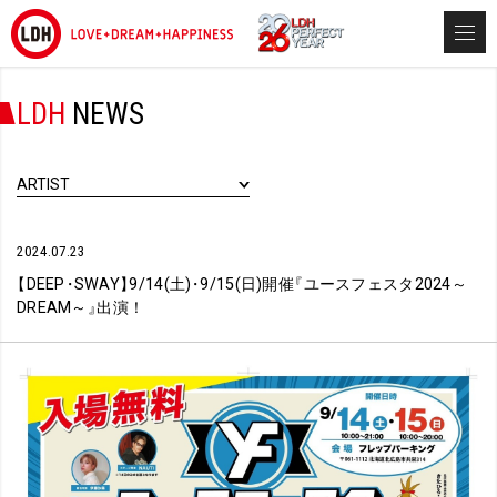
LDH
NEWS
ARTIST
2024.07.23
【
DEEP
・
SWAY
】
9/14(土)
・
9/15(日)開催
『
ユースフェスタ2024～
DREAM～
』
出演！