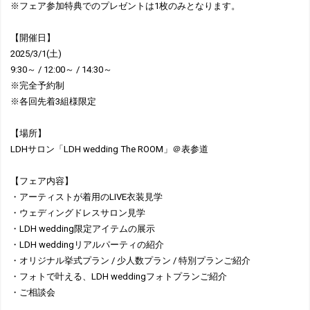
※フェア参加特典でのプレゼントは1枚のみとなります。
【開催日】
2025/3/1(土)
9:30～ / 12:00～ / 14:30～
※完全予約制
※各回先着3組様限定
【場所】
LDHサロン「LDH wedding The ROOM」＠表参道
【フェア内容】
・アーティストが着用のLIVE衣装見学
・ウェディングドレスサロン見学
・LDH wedding限定アイテムの展示
・LDH weddingリアルパーティの紹介
・オリジナル挙式プラン / 少人数プラン / 特別プランご紹介
・フォトで叶える、LDH weddingフォトプランご紹介
・ご相談会