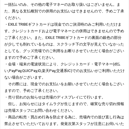
一括払いのみ、その他の電子マネーのお取り扱いはございません。ま
た、異なる支払種別での併用のお支払いはできませんので、予めご了承
ください。
・EXILE TRIBEギフトカードは現金でのご決済時のみご利用いただけま
す。クレジットカードおよび電子マネーとの併用はできませんので予め
ご了承ください。また、EXILE TRIBEギフトカードの裏面の銀色の部分
が少しでも削れているものは、スクラッチ下の文字が見えていなかった
としても、グッズ売場でのご利用をお断りさせていただく場合がござい
ますので予めご了承ください。
・会場・端末の電波状況により、クレジットカード・電子マネー(d払
い,PayPay,QUICPay,iD,楽天Pay,交通系IC)でのお支払いがご利用いただけ
ない場合がございます。
その際には、現金でのお支払いをお願いさせていただく場合もござい
ますので、予めご了承ください。
・売り切れのお知らせは売場のディスプレイにて行います。
但し、お知らせにはタイムラグが生じますので、確実な売り切れ情報
は売場スタッフにお問い合わせください。
・商品の転売・買占め行為を防止する為に、売場内での並び直し行為は
禁止させていただいております。発覚次第スタッフが注意にお伺いいた