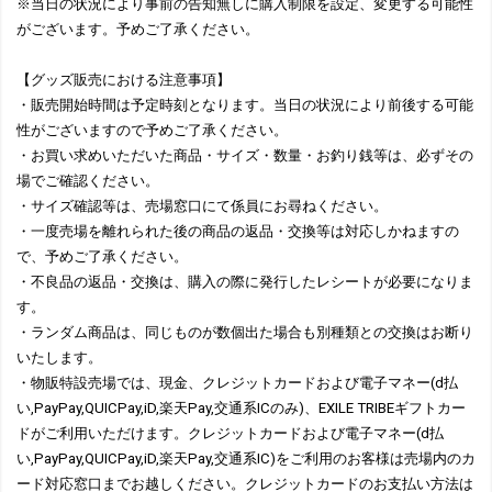
※当日の状況により事前の告知無しに購入制限を設定、変更する可能性
がございます。予めご了承ください。
【グッズ販売における注意事項】
・販売開始時間は予定時刻となります。当日の状況により前後する可能
性がございますので予めご了承ください。
・お買い求めいただいた商品・サイズ・数量・お釣り銭等は、必ずその
場でご確認ください。
・サイズ確認等は、売場窓口にて係員にお尋ねください。
・一度売場を離れられた後の商品の返品・交換等は対応しかねますの
で、予めご了承ください。
・不良品の返品・交換は、購入の際に発行したレシートが必要になりま
す。
・ランダム商品は、同じものが数個出た場合も別種類との交換はお断り
いたします。
・物販特設売場では、現金、クレジットカードおよび電子マネー(d払
い,PayPay,QUICPay,iD,楽天Pay,交通系ICのみ)、EXILE TRIBEギフトカー
ドがご利用いただけます。クレジットカードおよび電子マネー(d払
い,PayPay,QUICPay,iD,楽天Pay,交通系IC)をご利用のお客様は売場内のカ
ード対応窓口までお越しください。クレジットカードのお支払い方法は