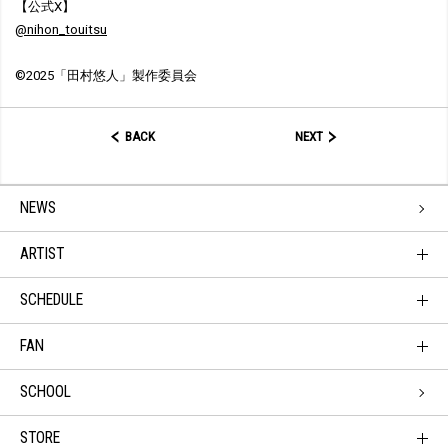
【公式X】
@nihon_touitsu
©2025「田村悠人」製作委員会
BACK
NEXT
NEWS
ARTIST
SCHEDULE
FAN
SCHOOL
STORE