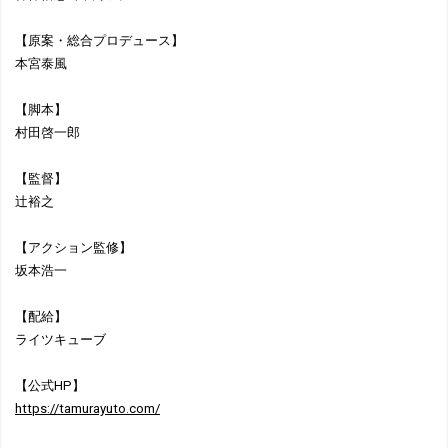
【原案・総合プロデュース】
本宮泰風
【脚本】
村田啓一郎
【監督】
辻裕之
【アクション監修】
坂本浩一
【配給】
ライツキューブ
【公式HP】
https://tamurayuto.com/