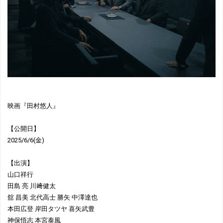
映画『田村悠人』
【公開日】
2025/6/6(金)
【出演】
山口祥行
田島 亮 川﨑健太
舘 昌美 北代高士 勝矢 中澤達也
本田広登 岸田タツヤ 喜矢武豊
神保悟志 本宮泰風