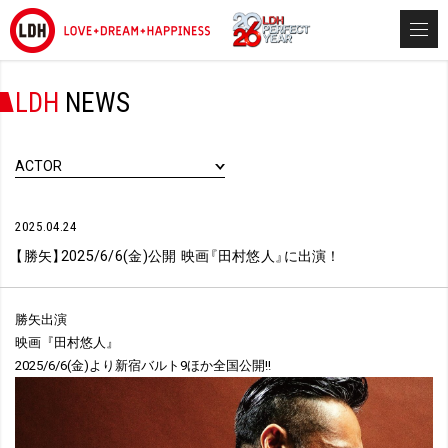
LDH
NEWS
ACTOR
2025.04.24
【
勝矢
】
2025/6/6(金)公開 映画
『
田村悠人
』
に出演！
勝矢出演
映画『田村悠人』
2025/6/6(金)より新宿バルト9ほか全国公開!!