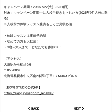
キャンペーン期間：2025/7/22(火)～8/31(日)
対象：キャンペーン期間中に入校手続きをされた方(2025年9月入校に限
る)
※入校前の体験レッスン受講もしくは見学必須
・体験レッスンは事前予約制
・初めての方も大歓迎！
・3歳～大人まで、どなたでも参加OK！
【アクセス】
大通駅から徒歩5分
〒060-0062
北海道札幌市中央区南2条西3丁目1-7 MODAビル 6F
【EXPG STUDIO公式HP】
https://expg.jp/sapporo_renewal/
BACK
NEXT