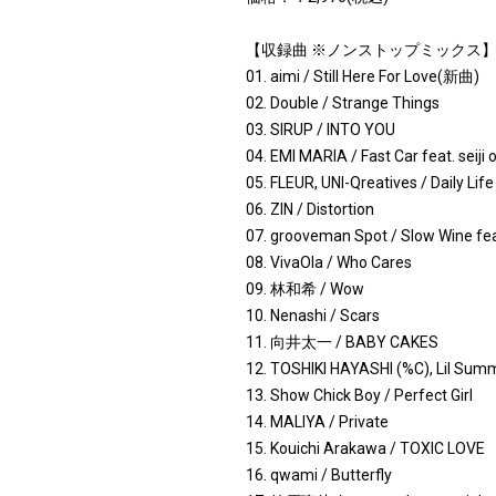
【収録曲 ※ノンストップミックス
01. aimi / Still Here For Love(新曲)
02. Double / Strange Things
03. SIRUP / INTO YOU
04. EMI MARIA / Fast Car feat. seiji 
05. FLEUR, UNI-Qreatives / Daily Life
06. ZIN / Distortion
07. grooveman Spot / Slow Wine f
08. VivaOla / Who Cares
09. 林和希 / Wow
10. Nenashi / Scars
11. 向井太一 / BABY CAKES
12. TOSHIKI HAYASHI (%C), Lil Sum
13. Show Chick Boy / Perfect Girl
14. MALIYA / Private
15. Kouichi Arakawa / TOXIC LOVE
16. qwami / Butterfly