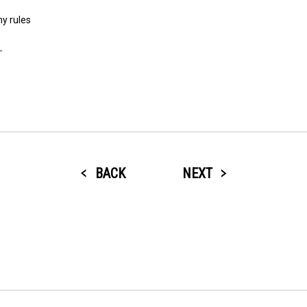
y rules
す
BACK
NEXT