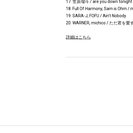
17. 笠原瑠斗 / are you down tonight
18. Full Of Harmony, Sam is Ohm / m
19. SARA-J, FOFU / Ain't Nobody
20. WARNER, michico / ただ君を愛
詳細はこちら