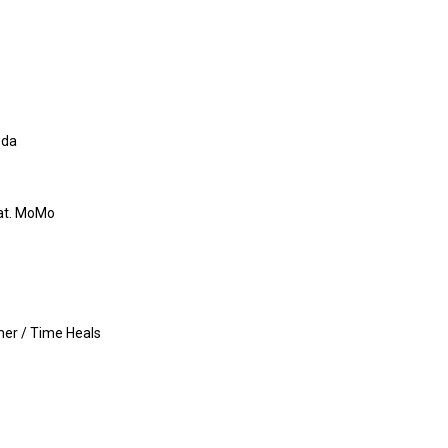
】
oda
eat. MoMo
mer / Time Heals