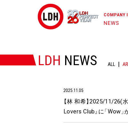
COMPANY 
NEWS
HOME
/
NEWS
/
【林 和希】2025/11/26(水)Release!! R
LDH
NEWS
ALL
AR
2025.11.05
【
林 和希
】
2025/11/26
Lovers Club
』
に
「
Wow
」