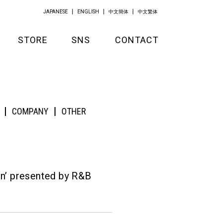
JAPANESE
ENGLISH
中文簡体
中文繁体
STORE
SNS
CONTACT
GOODS
w」が収録！
APPAREL
COMPANY
OTHER
KITCHEN
in’ presented by R&B