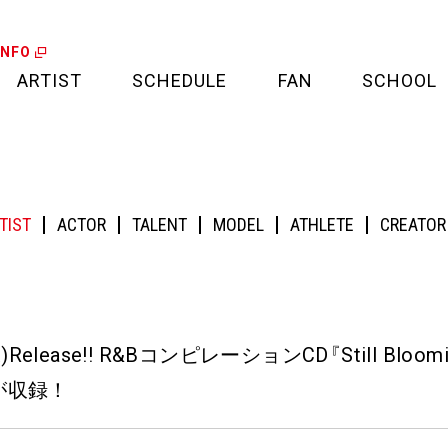
INFO
ARTIST
SCHEDULE
FAN
SCHOOL
LIVE
FAN LETTER
&BコンピレーションCD『Still Bloomin’ presented by R&B Lovers Club』に「Wo
CALENDAR
FAN CLUB
TIST
ACTOR
TALENT
MODEL
ATHLETE
CREATOR
MEDIA
CREDIT CARD
PROJECT
(水)Release!! R&BコンピレーションCD
『
Still Bloom
が収録！