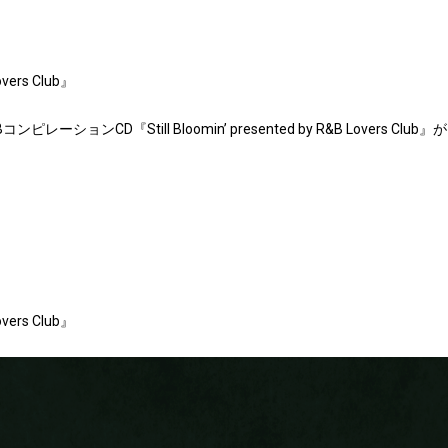
Lovers Club』
ーションCD『Still Bloomin’ presented by R&B Lovers Cl
Lovers Club』