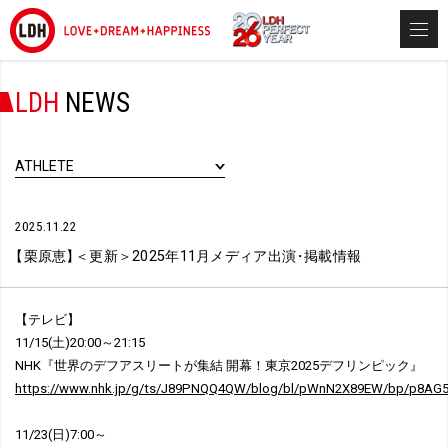
LDH
NEWS
ATHLETE
2025.11.22
【
栗原恵
】
＜更新＞2025年11月メディア出演
・
掲載情報
【テレビ】
11/15(土)20:00～21:15
NHK『世界のデフアスリートが集結 開幕！東京2025デフリンピック』
https://www.nhk.jp/g/ts/J89PNQQ4QW/blog/bl/pWnN2X89EW/bp/p8AG
11/23(日)7:00～