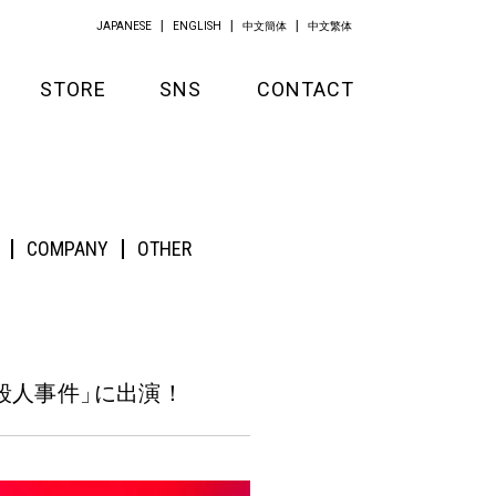
JAPANESE
ENGLISH
中文簡体
中文繁体
STORE
SNS
CONTACT
GOODS
APPAREL
COMPANY
OTHER
KITCHEN
殺人事件
」
に出演！