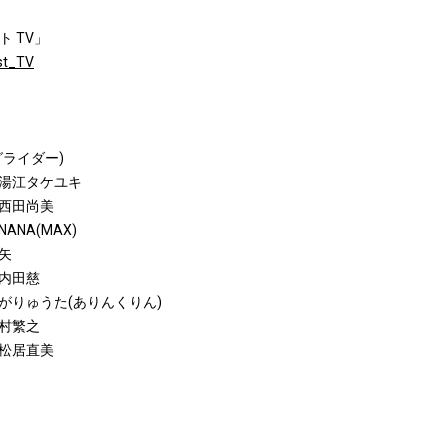
ト TV」
st_TV
ライダー)
湯江タケユキ
西田尚美
NA(MAX)
矢
内田慈
がりゅうた(ありんくりん)
村繁之
松居直美