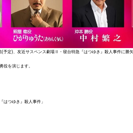
配信(予定)、友近サスペンス劇場Ⅱ・寝台特急『はつゆき』殺人事件に勝
勇役を演じます。
『はつゆき』殺人事件」