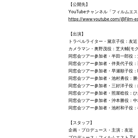
【公開先】
YouTubeチャンネル「フィルムエス
https://www.youtube.com/@Film-e
【出演】
トラベルライター・黛京子役：友近
カメラマン・奥野茂役：芝大輔(モグ
同窓会ツアー参加者・半田一郎役：
同窓会ツアー参加者・伴美代子役：
同窓会ツアー参加者・早瀬順子役：NA
同窓会ツアー参加者・池村勇役：勝
同窓会ツアー参加者・三好洋子役：
同窓会ツアー参加者・照屋稔役：ひ
同窓会ツアー参加者・沖本勝役：中
同窓会ツアー参加者・池村和子役：
【スタッフ】
企画・プロデュース・主演：友近
プロデュース：フィルムエスト TV