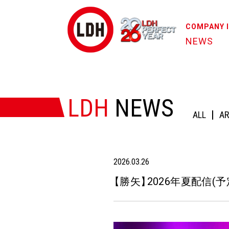
COMPANY 
NEWS
HOME
/
NEWS
/
【勝矢】2026年夏配信(予定)「友近サ
LDH
NEWS
ALL
AR
2026.03.26
【
勝矢
】
2026年夏配信(予