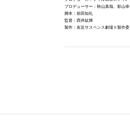
プロデューサー：秋山真哉、影山幸
脚本：前田知礼
監督：西井紘輝
製作：友近サスペンス劇場Ⅱ製作委