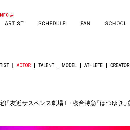
INFO
ARTIST
SCHEDULE
FAN
SCHOOL
LIVE
FAN LETTER
スペンス劇場Ⅱ・寝台特急『はつゆき』殺人事件」に出演！
CALENDAR
FAN CLUB
TIST
ACTOR
TALENT
MODEL
ATHLETE
CREATOR
MEDIA
CREDIT CARD
PROJECT
定)
「
友近サスペンス劇場Ⅱ
・
寝台特急
『
はつゆき
』