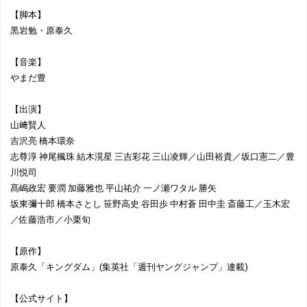
【脚本】
黒岩勉・原泰久
【音楽】
やまだ豊
【出演】
山﨑賢人
吉沢亮 橋本環奈
志尊淳 神尾楓珠 結木滉星 三吉彩花 三山凌輝／山田裕貴／坂口憲二／豊
川悦司
髙嶋政宏 要潤 加藤雅也 平山祐介 一ノ瀬ワタル 勝矢
坂東彌十郎 橋本さとし 笹野高史 谷田歩 中村蒼 田中圭 斎藤工／玉木宏
／佐藤浩市／小栗旬
【原作】
原泰久「キングダム」(集英社「週刊ヤングジャンプ」連載)
【公式サイト】