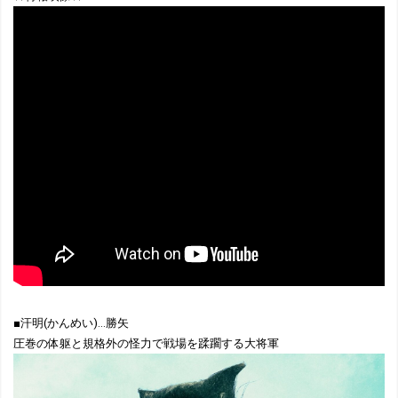
■汗明(かんめい)…勝矢
圧巻の体躯と規格外の怪力で戦場を蹂躙する大将軍