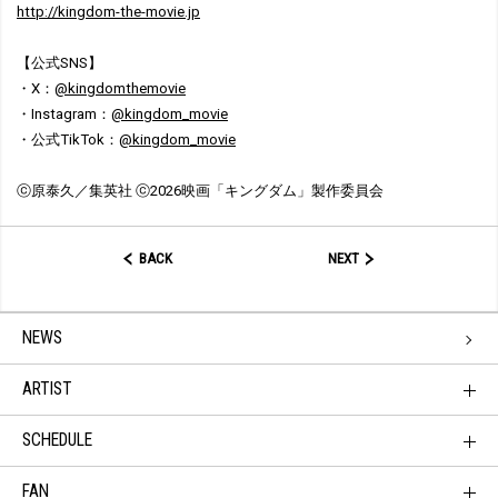
http://kingdom-the-movie.jp
【公式SNS】
・X：
@kingdomthemovie
・Instagram：
@kingdom_movie
・公式TikTok：
@kingdom_movie
ⓒ原泰久／集英社 ⓒ2026映画「キングダム」製作委員会
BACK
NEXT
NEWS
ARTIST
SCHEDULE
FAN