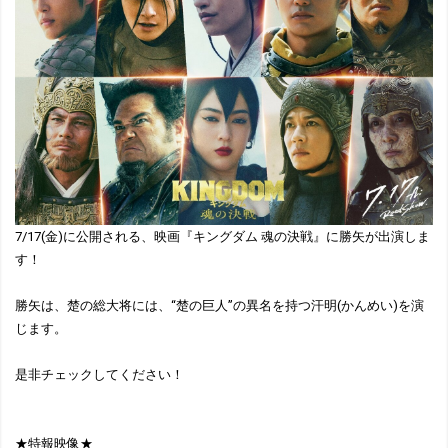
7/17(金)に公開される、映画『キングダム 魂の決戦』に勝矢が出演しま
す！
勝矢は、楚の総大将には、“楚の巨人”の異名を持つ汗明(かんめい)を演
じます。
是非チェックしてください！
★特報映像★