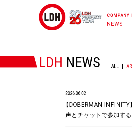
COMPANY 
NEWS
HOME
/
NEWS
/
【DOBERMAN INFINITY】6/5(
LDH
NEWS
ALL
AR
2026.06.02
【
DOBERMAN INFINITY
声とチャットで参加する