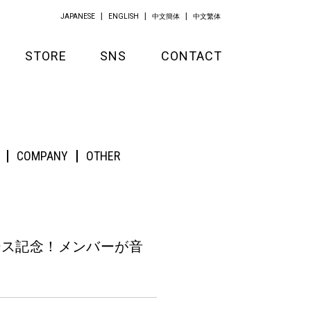
JAPANESE
ENGLISH
中文簡体
中文繁体
STORE
SNS
CONTACT
GOODS
るAWAラウンジ開催決定！
APPAREL
COMPANY
OTHER
KITCHEN
ース記念！メンバーが音