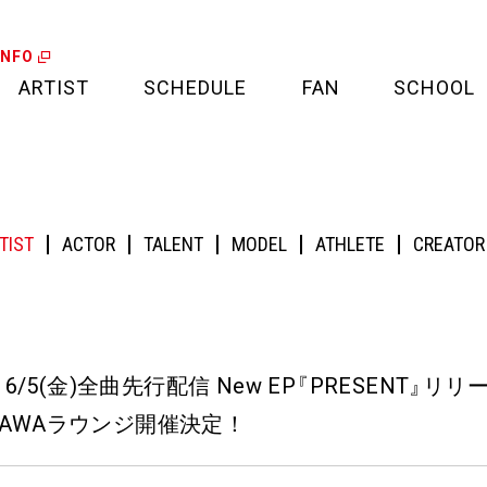
INFO
ARTIST
SCHEDULE
FAN
SCHOOL
LIVE
FAN LETTER
金)全曲先行配信 New EP『PRESENT』リリース記念！メンバーが音声とチャットで参加す
CALENDAR
FAN CLUB
TIST
ACTOR
TALENT
MODEL
ATHLETE
CREATOR
MEDIA
CREDIT CARD
PROJECT
】
6/5(金)全曲先行配信 New EP
『
PRESENT
』
リリ
AWAラウンジ開催決定！