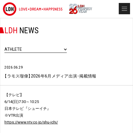
LDH
NEWS
ATHLETE
2026.06.29
【
ラモス瑠偉
】
2026年6月メディア出演
・
掲載情報
【テレビ】
6/14(日)7:30～10:25
日本テレビ『シューイチ』
※VTR出演
https://www.ntv.co.jp/shu-ichi/