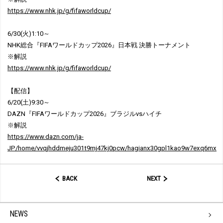
https://www.nhk.jp/g/fifaworldcup/
6/30(火)1:10～
NHK総合『FIFAワールドカップ2026』日本戦 決勝トーナメント
※解説
https://www.nhk.jp/g/fifaworldcup/
【配信】
6/20(土)9:30～
DAZN『FIFAワールドカップ2026』ブラジルvsハイチ
※解説
https://www.dazn.com/ja-
JP/home/vvqjhddmeju301t9mj47kj0pcw/hagianx30gpl1kao9w7exq6mx
BACK
NEXT
NEWS