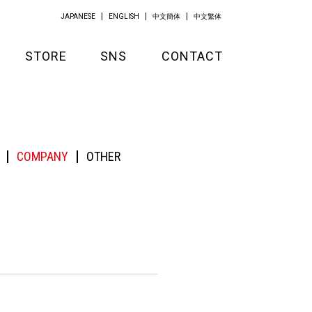
JAPANESE
ENGLISH
中文簡体
中文繁体
STORE
SNS
CONTACT
GOODS
APPAREL
COMPANY
OTHER
KITCHEN