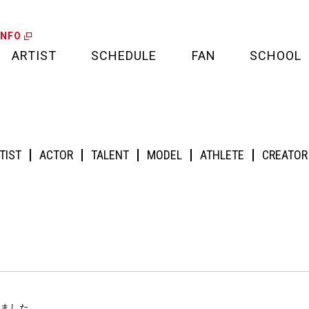
INFO
ARTIST
SCHEDULE
FAN
SCHOOL
LIVE
FAN LETTER
CALENDAR
FAN CLUB
TIST
ACTOR
TALENT
MODEL
ATHLETE
CREATOR
MEDIA
CREDIT CARD
PROJECT
えました。