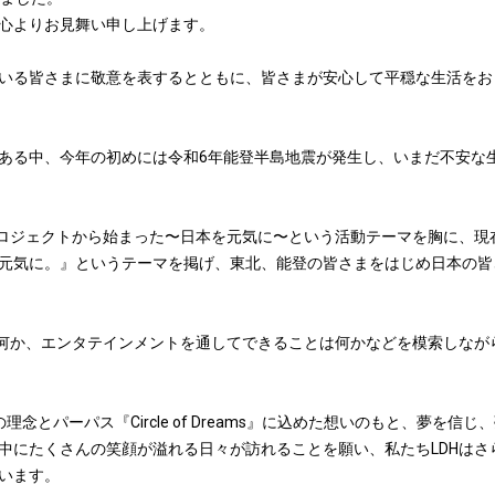
心よりお見舞い申し上げます。
いる皆さまに敬意を表するとともに、皆さまが安心して平穏な生活をお
ある中、今年の初めには令和6年能登半島地震が発生し、いまだ不安な
ェクトから始まった〜日本を元気に〜という活動テーマを胸に、現在も『RISIN
元気に。』というテーマを掲げ、東北、能登の皆さまをはじめ日本の皆
は何か、エンタテインメントを通してできることは何かなどを模索しなが
ness 』の理念とパーパス『Circle of Dreams』に込めた想いのもと、
中にたくさんの笑顔が溢れる日々が訪れることを願い、私たちLDHはさ
います。