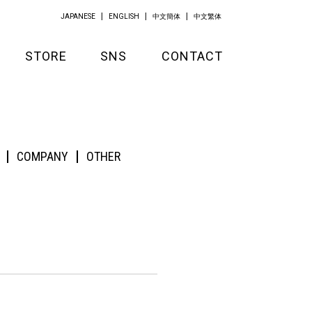
JAPANESE
ENGLISH
中文簡体
中文繁体
STORE
SNS
CONTACT
GOODS
APPAREL
COMPANY
OTHER
KITCHEN