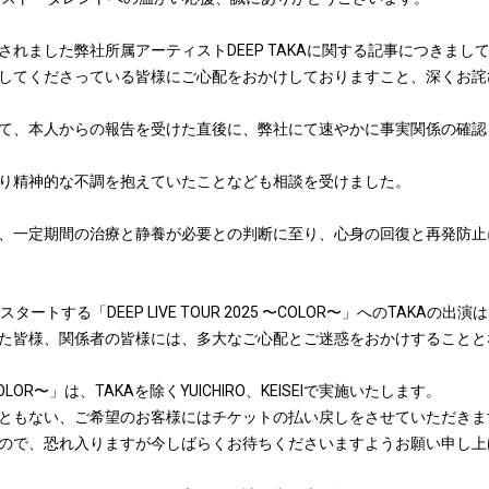
れました弊社所属アーティストDEEP TAKAに関する記事につきま
してくださっている皆様にご心配をおかけしておりますこと、深くお詫
て、本人からの報告を受けた直後に、弊社にて速やかに事実関係の確認
り精神的な不調を抱えていたことなども相談を受けました。
、一定期間の治療と静養が必要との判断に至り、心身の回復と再発防止に
ートする「DEEP LIVE TOUR 2025 〜COLOR〜」へのTAKAの
た皆様、関係者の皆様には、多大なご心配とご迷惑をおかけすることと
 〜COLOR〜」は、TAKAを除くYUICHIRO、KEISEIで実施いたします。
ともない、ご希望のお客様にはチケットの払い戻しをさせていただきま
ので、恐れ入りますが今しばらくお待ちくださいますようお願い申し上