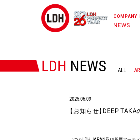
COMPANY 
NEWS
HOME
/
NEWS
/
【お知らせ】DEEP TAKAの今後の活動に
LDH
NEWS
ALL
AR
2025.06.09
【
お知らせ
】
DEEP TA
いつもLDH JAPAN及び所属ア