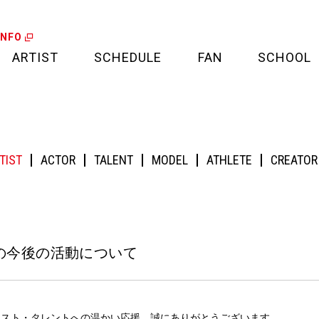
INFO
ARTIST
SCHEDULE
FAN
SCHOOL
LIVE
FAN LETTER
ついて
CALENDAR
FAN CLUB
TIST
ACTOR
TALENT
MODEL
ATHLETE
CREATOR
MEDIA
CREDIT CARD
PROJECT
KAの今後の活動について
ーティスト・タレントへの温かい応援、誠にありがとうございます。