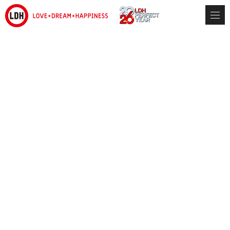
LDH
NEWS
ARTIST
2026.06.04
【LDH SCREAM】D.LEAGUE 25-26 SEAOSON みんなで選ぶ!!
#BEST_SCREAMキャンペーン
いつもLDH SCREAMの応援、誠にありがとうございます。
皆さんのあたたかい応援により、初参戦となったD.LEAGUE 25-26
SEASONも最後まで駆け抜けることができました！
今シーズンの終幕を記念して、ROUND全7曲の中から
「#BEST_SCREAM」を皆さんの投票で決定いたします！