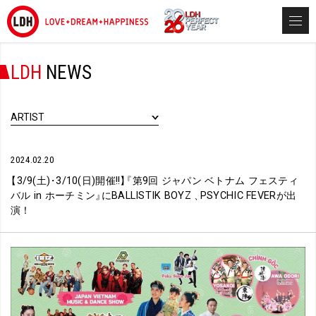
LDH
NEWS
ARTIST
2024.02.20
【
3/9(土)
・
3/10(日)開催!!
】
『
第9回 ジャパン ベトナム フェスティ
バル in ホーチミン
』
にBALLISTIK BOYZ
、
PSYCHIC FEVERが出
演！