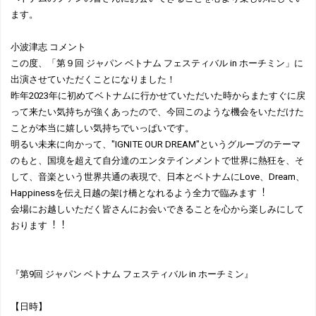
ます。
⼩波津志 コメント
この度、「第９回 ジャパン ベトナム フェスティバル in ホーチミン」に
出演させていただくことになりました！
昨年2023年に初めてベトナムに⾏かせていただいた時からまたすぐに戻
って来たい気持ちが強くあったので、今回このような機会をいただけた
ことが本当に嬉しい気持ちでいっぱいです。
明るい未来に向かって、"IGNITE OUR DREAM"というグループのテーマ
のもと、国境を超えて⾃分達のエンタテインメントで世界に熱狂を、そ
して、⾳楽という世界共通の表現で、⽇本とベトナムにLove、Dream、
Happinessを伝え⽇越の架け橋となれるよう全⼒で臨みます︕
会場にお越しいただく皆さんにお会いできることを⼼から楽しみにして
おります︕︕
『第9回 ジャパン ベトナム フェスティバル in ホーチミン』
【日時】