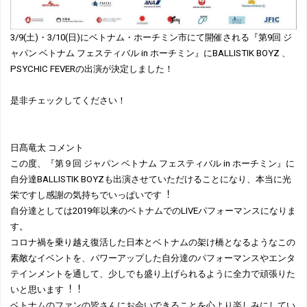
3/9(土)・3/10(日)にベトナム・ホーチミン市にて開催される『第9回 ジ
ャパン ベトナム フェスティバル in ホーチミン』にBALLISTIK BOYZ 、
PSYCHIC FEVERの出演が決定しました！
是非チェックしてください！
⽇髙⻯太 コメント
この度、『第９回 ジャパン ベトナム フェスティバル in ホーチミン』に
⾃分達BALLISTIK BOYZも出演させていただけることになり、本当に光
栄ですし感謝の気持ちでいっぱいです︕
⾃分達としては2019年以来のベトナムでのLIVEパフォーマンスになりま
す。
コロナ禍を乗り越え復活した⽇本とベトナムの架け橋となるようなこの
素敵なイベントを、パワーアップした⾃分達のパフォーマンスやエンタ
テインメントを通して、少しでも盛り上げられるように全⼒で頑張りた
いと思います︕︕
ベトナムのファンの皆さんにお会いできることを⼼より楽しみにしてい