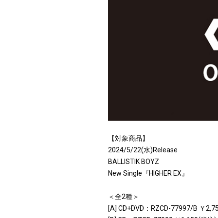
【対象商品】
2024/5/22(水)Release
BALLISTIK BOYZ
New Single『HIGHER EX』
＜全2種＞
[A] CD+DVD：RZCD-77997/B ￥2,7