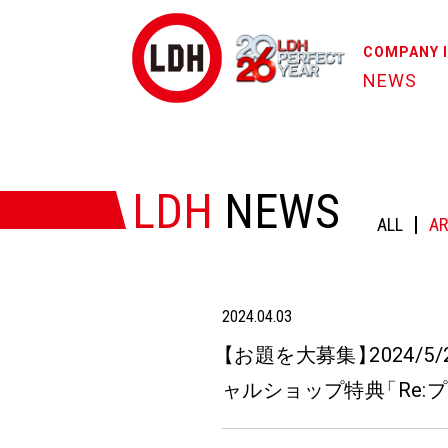
COMPANY 
NEWS
HOME
/
NEWS
/
【お題を大募集】2024/5/22(水)Release
LDH
NEWS
ALL
AR
2024.04.03
【
お題を大募集
】
2024/5/
ャルショップ特典
「
Re