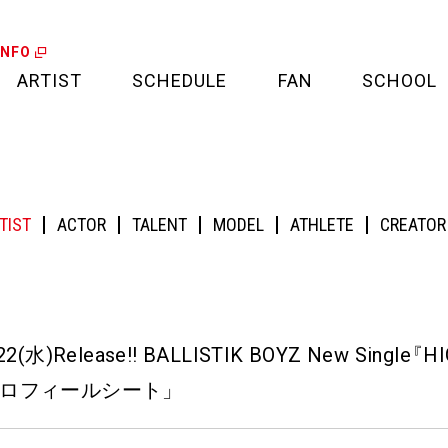
INFO
ARTIST
SCHEDULE
FAN
SCHOOL
LIVE
FAN LETTER
!! BALLISTIK BOYZ New Single『HIGHER EX』LDHオフィシャルショップ特典
CALENDAR
FAN CLUB
TIST
ACTOR
TALENT
MODEL
ATHLETE
CREATOR
MEDIA
CREDIT CARD
PROJECT
22(水)Release!! BALLISTIK BOYZ New Single
『
HI
:プロフィールシート
」