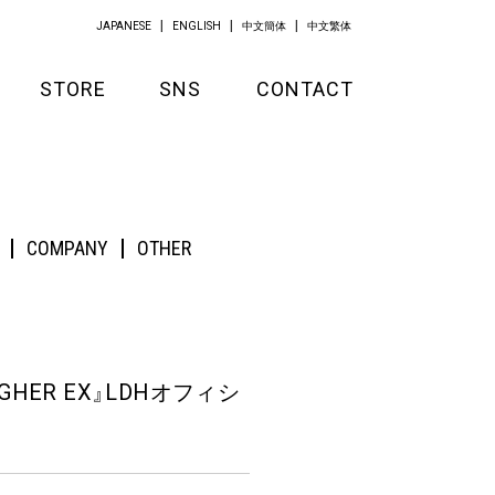
JAPANESE
ENGLISH
中文簡体
中文繁体
STORE
SNS
CONTACT
GOODS
「Re:プロフィールシート」
APPAREL
COMPANY
OTHER
KITCHEN
GHER EX
』
LDHオフィシ