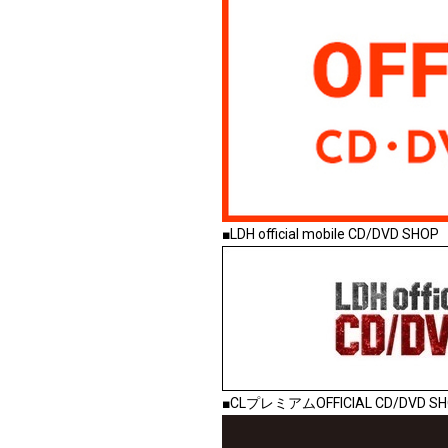
■LDH official mobile CD/DVD SHOP
■CLプレミアムOFFICIAL CD/DVD S