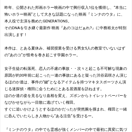
昨年、公開された邦画ホラー映画の中で興行収入1位を獲得し、“本当に
怖いホラー映画”として大きな話題になった映画『ミンナのウタ』に、
本人役で主演を務めたGENERATIONS。
そのDNAを引き継ぐ最新作 映画『あのコはだぁれ?』に中務裕太が特別
出演します！
本作は、とある夏休み、補習授業を受ける男女5人の教室でいないはず
の“あのコ”が怪奇を巻き起こす学園ホラー。
女子生徒の転落死、恋人の不慮の事故・・次々と起こる不可解な現象の
原因が約30年前に起こった一連の事故にあると疑った渋谷凪咲さん演じ
るほのか達は、事件の“鍵”となるアイテムを持つマキタスポーツさん演
じる迷探偵・権田に会うためにとある居酒屋を訪ねます。
ほのか達の姿を見るなり血相を変え、ズボンからトイレットペーパーを
なびかせながら一目散に逃げていく権田。
すぐに追いかけようとするほのかだったが突然腕を掴まれ、権田と一緒
に呑んでいたらしき人物から“ある注告”を受けるー。
『ミンナのウタ』の中でも霊感が強くメンバーの中で最初に異変に気づ