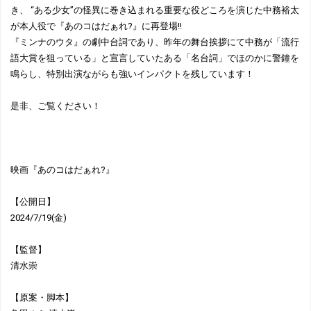
き、 “ある少女”の怪異に巻き込まれる重要な役どころを演じた中務裕太
が本人役で『あのコはだぁれ?』に再登場!!
『ミンナのウタ』の劇中台詞であり、昨年の舞台挨拶にて中務が「流行
語大賞を狙っている」と宣言していたある「名台詞」でほのかに警鐘を
鳴らし、特別出演ながらも強いインパクトを残しています！
是非、ご覧ください！
映画『あのコはだぁれ?』
【公開日】
2024/7/19(金)
【監督】
清水崇
【原案・脚本】